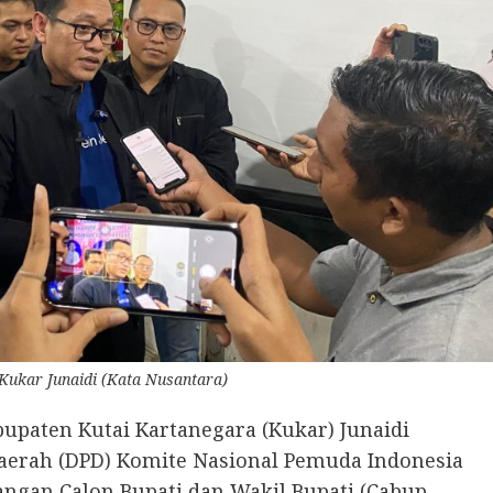
Kukar Junaidi (Kata Nusantara)
aten Kutai Kartanegara (Kukar) Junaidi
erah (DPD) Komite Nasional Pemuda Indonesia
ngan Calon Bupati dan Wakil Bupati (Cabup-