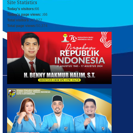
Site Statistics
Today's visitors:
66
Today's page views: :
66
Total visitors :
47,077
Total page views:
50,374