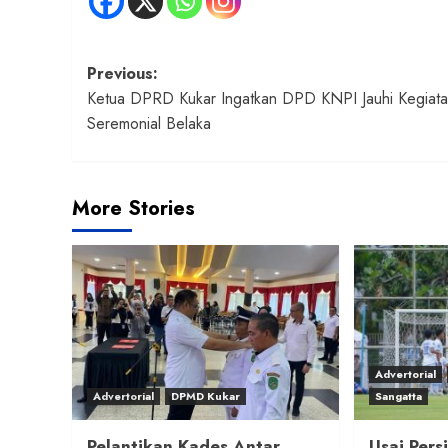
Post
Previous:
Ketua DPRD Kukar Ingatkan DPD KNPI Jauhi Kegiat
navigation
Seremonial Belaka
More Stories
Advertorial
Advertorial
DPMD Kukar
Sangatta
Pelantikan Kades Antar
Usai Pers