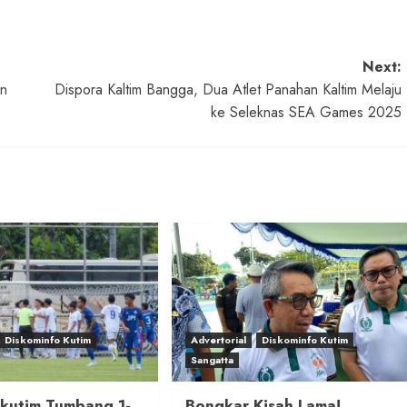
Next:
an
Dispora Kaltim Bangga, Dua Atlet Panahan Kaltim Melaju
ke Seleknas SEA Games 2025
Diskominfo Kutim
Advertorial
Diskominfo Kutim
Sangatta
ikutim Tumbang 1-
Bongkar Kisah Lama!