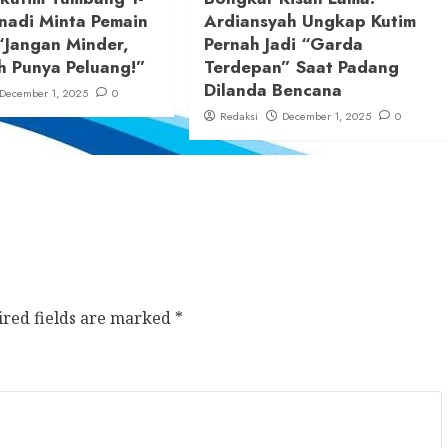
nadi Minta Pemain
Ardiansyah Ungkap Kutim
“Jangan Minder,
Pernah Jadi “Garda
h Punya Peluang!”
Terdepan” Saat Padang
Dilanda Bencana
December 1, 2025
0
Redaksi
December 1, 2025
0
ired fields are marked
*