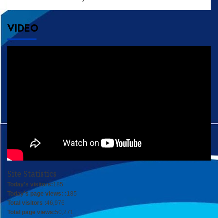
VIDEO
Site Statistics
Today's visitors:
185
Today's page views: :
185
Total visitors :
46,976
Total page views:
50,271