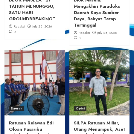
TAHUN MENUNGGU,
Mengakhiri Paradoks
SATU HARI
Daerah Kaya Sumber
GROUNDBREAKING”
Daya, Rakyat Tetap
Tertinggal
Redaksi
July 28, 2026
0
Redaksi
July 28, 2026
0
Daerah
Opini
Ratusan Relawan Edi
SiLPA Ratusan Miliar,
Oloan Pasaribu
Utang Menumpuk, Aset