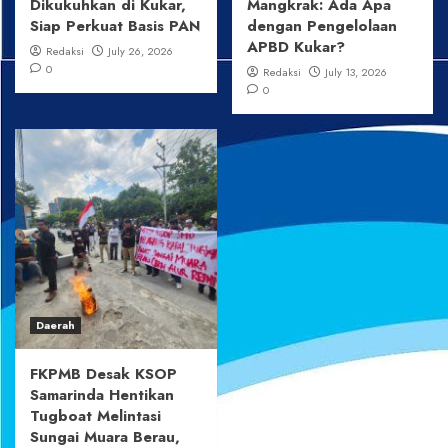
Dikukuhkan di Kukar,
Mangkrak: Ada Apa
Siap Perkuat Basis PAN
dengan Pengelolaan
APBD Kukar?
Redaksi
July 26, 2026
0
Redaksi
July 13, 2026
0
Daerah
FKPMB Desak KSOP
Samarinda Hentikan
Tugboat Melintasi
Sungai Muara Berau,