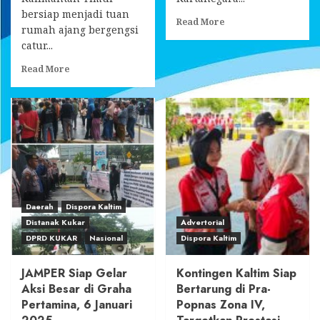
bersiap menjadi tuan
Read
Read More
rumah ajang bergengsi
more
catur...
about
Aktivis
Read
Read More
HMI
more
Harap
about
MK
Kaltim
Hasilkan
FIDE
Putusan
Rated
PHPKada
Internasional
di
2025
Kukar
Siap
yang
Digelar,
Adil
Reza
Daerah
Dispora Kaltim
dan
:
Distanak Kukar
Advertorial
Objektif
Upaya
DPRD KUKAR
Nasional
Dispora Kaltim
PERCASI
Tingkatkan
Kualitas
JAMPER Siap Gelar
Kontingen Kaltim Siap
dan
Aksi Besar di Graha
Bertarung di Pra-
Popularitas
Pertamina, 6 Januari
Popnas Zona IV,
Catur