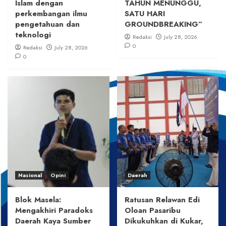
Islam dengan
TAHUN MENUNGGU,
perkembangan ilmu
SATU HARI
pengetahuan dan
GROUNDBREAKING”
teknologi
Redaksi
July 28, 2026
0
Redaksi
July 28, 2026
0
Nasional
Opini
Daerah
Blok Masela:
Ratusan Relawan Edi
Mengakhiri Paradoks
Oloan Pasaribu
Daerah Kaya Sumber
Dikukuhkan di Kukar,