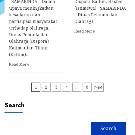
SAMARINDA – Dalam
Dispora Kaltim, Hasbar
upaya meningkatkan
(Istimewa) SAMARINDA
kesadaran dan
– Dinas Pemuda dan
partisipasi masyarakat
Olahraga...
terhadap olahraga,
Read
Read More
Dinas Pemuda dan
more
Olahraga (Dispora)
about
Kalimantan Timur
Dispora
Kaltim
(Kaltim)...
Umumkan
Read
Read More
Jadwal
more
dan
about
Lokasi
Dispora
Festival
Posts
Kaltim
1
2
3
4
…
8
Next
Musik
Luncurkan
Kreatif
pagination
Indeks
Pemuda
Search
Pembangunan
2024
Olahraga
untuk
Tingkatkan
Kesadaran
Search
dan