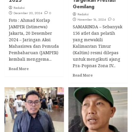
2025
Targetkan Prestasi
Kaltim
Gemilang
Diajang
Redaksi
December 20, 2024
Bergengsi
0
Redaksi
November 16, 2024
0
Foto : Ahmad Korlap
JAMPER (Istimewa)
SAMARINDA – Sebanyak
Jakarta, 20 Desember
156 atlet dan pelatih
2024 – Jaringan Aksi
yang mewakili
Mahasiswa dan Pemuda
Kalimantan Timur
Pembaharuan (JAMPER)
(Kaltim) resmi dilepas
kembali menggema...
untuk mengikuti ajang
Pra-Popnas Zona IV...
Read
Read More
more
Read
Read More
about
more
JAMPER
about
Siap
Kontingen
Gelar
Kaltim
Aksi
Siap
Besar
Bertarung
di
di
Graha
Pra-
Pertamina,
Popnas
6
Zona