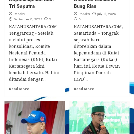
Tri Saputra
Bung Rian
Redaksi
Redaksi
July 11, 2025
September 8, 2025
0
0
KATANUSANTARA.COM
KATANUSANTARA.COM,
Tenggarong - Setelah
Samarinda – Tonggak
melalui proses
sejarah baru
konsolidasi, Komite
ditorehkan dalam
Nasional Pemuda
kepemudaan di Kutai
Indonesia (KNPI) Kutai
Kartanegara (Kukar)
Kartanegara kini
hari ini. Ketua Dewan
kembali bersatu. Hal ini
Pimpinan Daerah
ditandai dengan...
(DPD)...
Read
Read
Read More
Read More
more
more
about
about
KNPI
SK
Kukar
Abdillah
Kembali
Dicabut,
Bersatu
KNPI
di
Kukar
Bawah
Solid