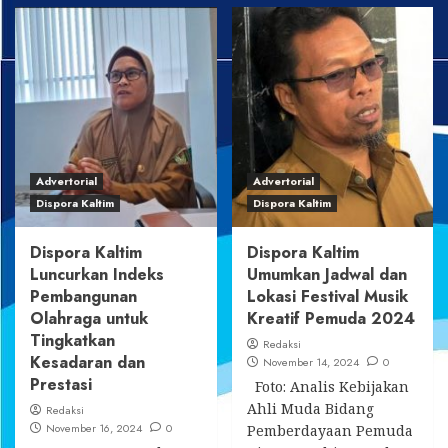
about
about
Dispora
Dispora
Kaltim
Kaltim
Gencarkan
Dorong
Pencarian
Pemuda
Atlet
Aktif
Berbakat
Berorganisasi
hingga
untuk
Pelosok
Cetak
Daerah
Pemimpin
Advertorial
Advertorial
Masa
Dispora Kaltim
Dispora Kaltim
Depan
Dispora Kaltim
Dispora Kaltim
Luncurkan Indeks
Umumkan Jadwal dan
Pembangunan
Lokasi Festival Musik
Olahraga untuk
Kreatif Pemuda 2024
Tingkatkan
Redaksi
Kesadaran dan
November 14, 2024
0
Prestasi
Foto: Analis Kebijakan
Ahli Muda Bidang
Redaksi
November 16, 2024
0
Pemberdayaan Pemuda