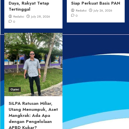
Daya, Rakyat Tetap
Siap Perkuat Basis PAN
Tertinggal
Redaksi
July 26, 2026
0
Redaksi
July 28, 2026
0
Opini
SiLPA Ratusan Miliar,
Utang Menumpuk, Aset
Mangkrak: Ada Apa
dengan Pengelolaan
APBD Kukar?