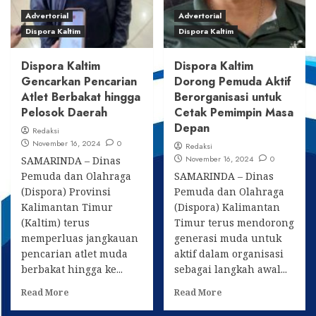
Januari
IV,
Advertorial
Advertorial
2025
Targetkan
Dispora Kaltim
Dispora Kaltim
Prestasi
Gemilang
Dispora Kaltim
Dispora Kaltim
Gencarkan Pencarian
Dorong Pemuda Aktif
Atlet Berbakat hingga
Berorganisasi untuk
Pelosok Daerah
Cetak Pemimpin Masa
Depan
Redaksi
November 16, 2024
0
Redaksi
November 16, 2024
0
SAMARINDA – Dinas
Pemuda dan Olahraga
SAMARINDA – Dinas
(Dispora) Provinsi
Pemuda dan Olahraga
Kalimantan Timur
(Dispora) Kalimantan
(Kaltim) terus
Timur terus mendorong
memperluas jangkauan
generasi muda untuk
pencarian atlet muda
aktif dalam organisasi
berbakat hingga ke...
sebagai langkah awal...
Read
Read
Read More
Read More
more
more