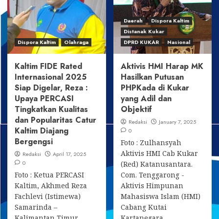
Kepemimpinan
Dibawah
Rian
Komando
Daerah
Dispora Kaltim
Tri
Bung
Distanak Kukar
Saputra
Rian
Dispora Kaltim
Olahraga
DPRD KUKAR
Nasional
Kaltim FIDE Rated
Aktivis HMI Harap MK
Internasional 2025
Hasilkan Putusan
Siap Digelar, Reza :
PHPKada di Kukar
Upaya PERCASI
yang Adil dan
Tingkatkan Kualitas
Objektif
dan Popularitas Catur
Redaksi
January 7, 2025
Kaltim Diajang
0
Bergengsi
Foto : Zulhansyah
Aktivis HMI Cab Kukar
Redaksi
April 17, 2025
0
(Red) Katanusantara.
Foto : Ketua PERCASI
Com. Tenggarong -
Kaltim, Akhmed Reza
Aktivis Himpunan
Fachlevi (Istimewa)
Mahasiswa Islam (HMI)
Samarinda –
Cabang Kutai
Kalimantan Timur
Kartanegara...