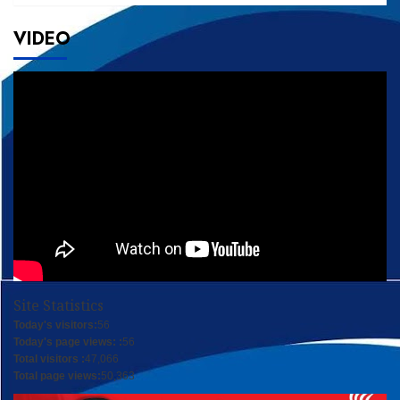
VIDEO
Site Statistics
Today's visitors:
56
Today's page views: :
56
Total visitors :
47,066
Total page views:
50,363