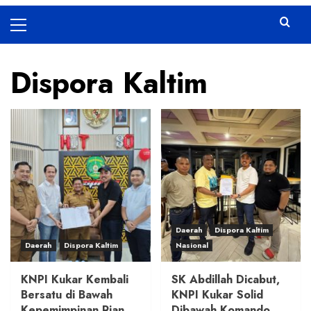
Primary
Menu
Dispora Kaltim
Daerah
Dispora Kaltim
Daerah
Dispora Kaltim
Nasional
KNPI Kukar Kembali
SK Abdillah Dicabut,
Bersatu di Bawah
KNPI Kukar Solid
Kepemimpinan Rian
Dibawah Komando