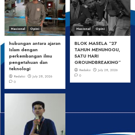
Nasional
Opini
Nasional
Opini
hubungan antara ajaran
BLOK MASELA “27
Islam dengan
TAHUN MENUNGGU,
perkembangan ilmu
SATU HARI
pengetahuan dan
GROUNDBREAKING”
teknologi
Redaksi
July 28, 2026
0
Redaksi
July 28, 2026
0