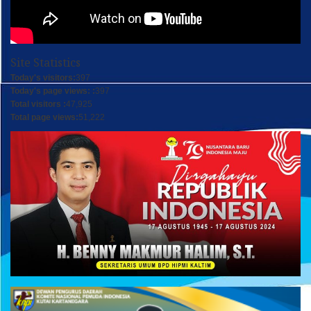
Site Statistics
Today's visitors:
397
Today's page views: :
397
Total visitors :
47,925
Total page views:
51,222