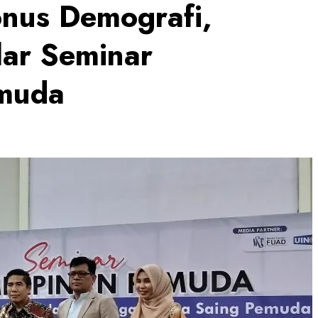
onus Demografi,
lar Seminar
muda