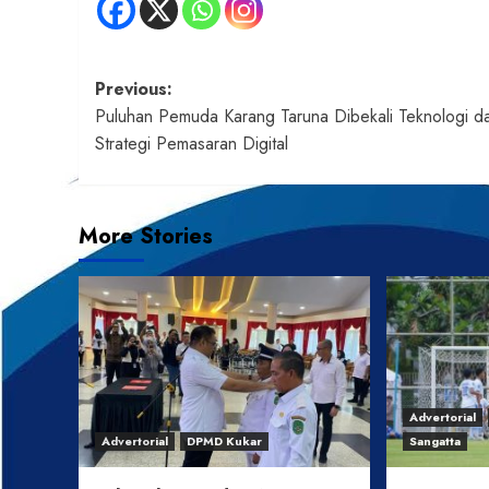
Post
Previous:
Puluhan Pemuda Karang Taruna Dibekali Teknologi d
navigation
Strategi Pemasaran Digital
More Stories
Advertorial
Advertorial
DPMD Kukar
Sangatta