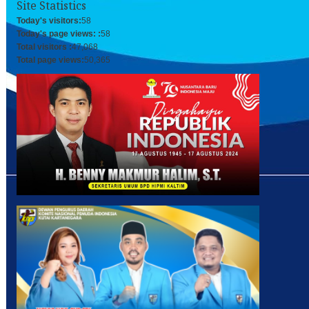
Site Statistics
Today's visitors:
58
Today's page views: :
58
Total visitors :
47,068
Total page views:
50,365