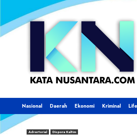
Skip
to
content
Nasional
Daerah
Ekonomi
Kriminal
Lif
Advertorial
Dispora Kaltim