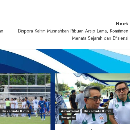
Next:
an
Dispora Kaltim Musnahkan Ribuan Arsip Lama, Komitmen
Menata Sejarah dan Efisiensi
Diskominfo Kutim
Advertorial
Diskominfo Kutim
Sangatta