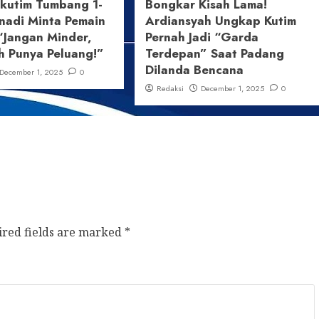
ikutim Tumbang 1-
Bongkar Kisah Lama!
nadi Minta Pemain
Ardiansyah Ungkap Kutim
“Jangan Minder,
Pernah Jadi “Garda
h Punya Peluang!”
Terdepan” Saat Padang
Dilanda Bencana
December 1, 2025
0
Redaksi
December 1, 2025
0
ired fields are marked
*