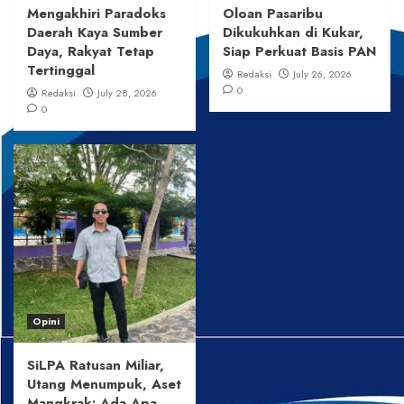
Mengakhiri Paradoks
Oloan Pasaribu
Daerah Kaya Sumber
Dikukuhkan di Kukar,
Daya, Rakyat Tetap
Siap Perkuat Basis PAN
Tertinggal
Redaksi
July 26, 2026
0
Redaksi
July 28, 2026
0
Opini
SiLPA Ratusan Miliar,
Utang Menumpuk, Aset
Mangkrak: Ada Apa