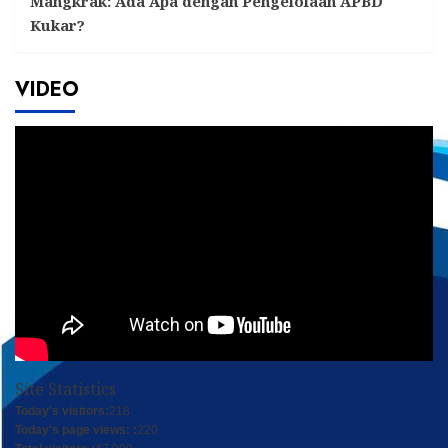
Mangkrak: Ada Apa dengan Pengelolaan APBD
Kukar?
VIDEO
Site Statistics
Today's visitors:
218
Today's page views: :
220