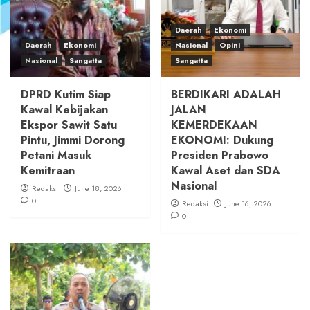
Daerah
Ekonomi
Daerah
Ekonomi
Nasional
Opini
Nasional
Sangatta
Sangatta
DPRD Kutim Siap
BERDIKARI ADALAH
Kawal Kebijakan
JALAN
Ekspor Sawit Satu
KEMERDEKAAN
Pintu, Jimmi Dorong
EKONOMI: Dukung
Petani Masuk
Presiden Prabowo
Kemitraan
Kawal Aset dan SDA
Nasional
Redaksi
June 18, 2026
0
Redaksi
June 16, 2026
0