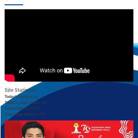
Site Statistics
Today's visitors:
66
Today's page views: :
66
Total visitors :
47,081
Total page views:
50,378