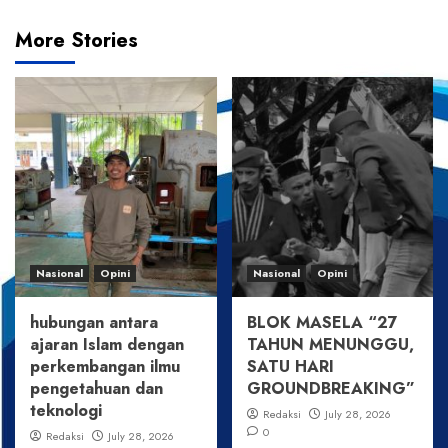
More Stories
Nasional
Opini
Nasional
Opini
hubungan antara
BLOK MASELA “27
ajaran Islam dengan
TAHUN MENUNGGU,
perkembangan ilmu
SATU HARI
pengetahuan dan
GROUNDBREAKING”
teknologi
Redaksi
July 28, 2026
0
Redaksi
July 28, 2026