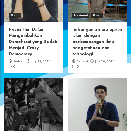
Opini
Nasional
Opini
Posisi HmI Dalam
hubungan antara ajaran
Mengembalikan
Islam dengan
Demokrasi yang Sudah
perkembangan ilmu
Menjadi Crazy
pengetahuan dan
Democracy
teknologi
Redaksi
July 29, 2026
Redaksi
July 28, 2026
0
0