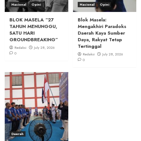
Nasional
Opini
Nasional
Opini
BLOK MASELA “27
Blok Masela:
TAHUN MENUNGGU,
Mengakhiri Paradoks
SATU HARI
Daerah Kaya Sumber
GROUNDBREAKING”
Daya, Rakyat Tetap
Tertinggal
Redaksi
July 28, 2026
0
Redaksi
July 28, 2026
0
Daerah