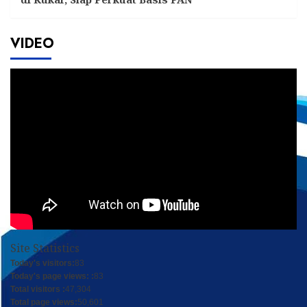
VIDEO
Site Statistics
Today's visitors:
83
Today's page views: :
83
Total visitors :
47,304
Total page views:
50,601