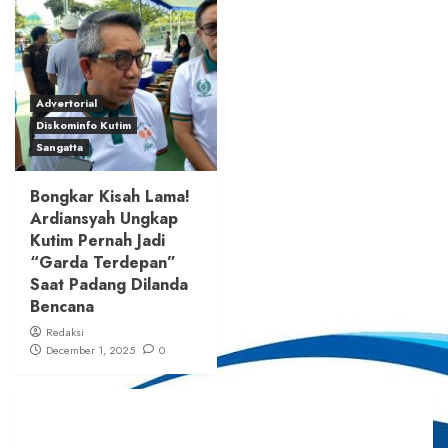
Advertorial
Diskominfo Kutim
Sangatta
Bongkar Kisah Lama!
Ardiansyah Ungkap
Kutim Pernah Jadi
“Garda Terdepan”
Saat Padang Dilanda
Bencana
Redaksi
December 1, 2025
0