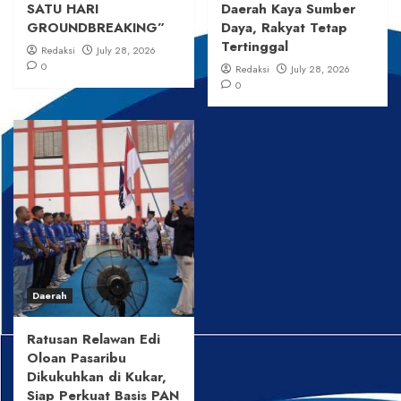
SATU HARI
Daerah Kaya Sumber
GROUNDBREAKING”
Daya, Rakyat Tetap
Tertinggal
Redaksi
July 28, 2026
0
Redaksi
July 28, 2026
0
Daerah
Ratusan Relawan Edi
Oloan Pasaribu
Dikukuhkan di Kukar,
Siap Perkuat Basis PAN