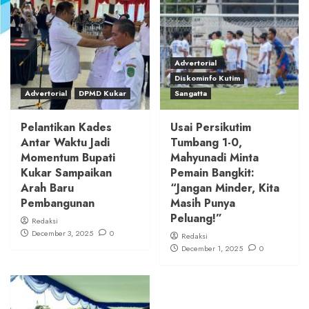
Advertorial
Diskominfo Kutim
Advertorial
DPMD Kukar
Sangatta
Pelantikan Kades
Usai Persikutim
Antar Waktu Jadi
Tumbang 1-0,
Momentum Bupati
Mahyunadi Minta
Kukar Sampaikan
Pemain Bangkit:
Arah Baru
“Jangan Minder, Kita
Pembangunan
Masih Punya
Peluang!”
Redaksi
December 3, 2025
0
Redaksi
December 1, 2025
0