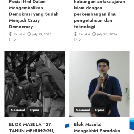
Posisi HmI Dalam
hubungan antara ajaran
Mengembalikan
Islam dengan
Demokrasi yang Sudah
perkembangan ilmu
Menjadi Crazy
pengetahuan dan
Democracy
teknologi
Redaksi
July 29, 2026
Redaksi
July 28, 2026
0
0
Nasional
Opini
Nasional
Opini
BLOK MASELA “27
Blok Masela:
TAHUN MENUNGGU,
Mengakhiri Paradoks