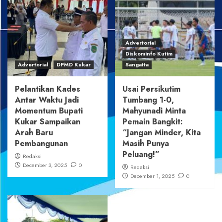
Advertorial
Diskominfo Kutim
Advertorial
DPMD Kukar
Sangatta
Pelantikan Kades
Usai Persikutim
Antar Waktu Jadi
Tumbang 1-0,
Momentum Bupati
Mahyunadi Minta
Kukar Sampaikan
Pemain Bangkit:
Arah Baru
“Jangan Minder, Kita
Pembangunan
Masih Punya
Peluang!”
Redaksi
December 3, 2025
0
Redaksi
December 1, 2025
0