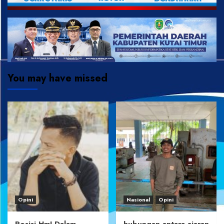
You may have missed
Opini
Nasional
Opini
Posisi HmI Dalam
hubungan antara ajaran