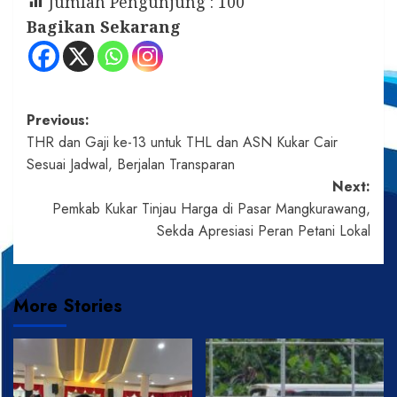
Jumlah Pengunjung :
100
Bagikan Sekarang
Post
Previous:
THR dan Gaji ke-13 untuk THL dan ASN Kukar Cair
navigation
Sesuai Jadwal, Berjalan Transparan
Next:
Pemkab Kukar Tinjau Harga di Pasar Mangkurawang,
Sekda Apresiasi Peran Petani Lokal
More Stories