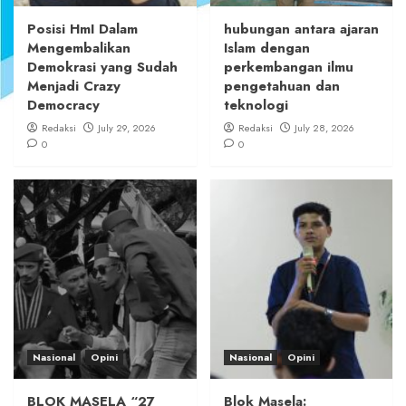
Posisi HmI Dalam
hubungan antara ajaran
Mengembalikan
Islam dengan
Demokrasi yang Sudah
perkembangan ilmu
Menjadi Crazy
pengetahuan dan
Democracy
teknologi
Redaksi
July 29, 2026
Redaksi
July 28, 2026
0
0
Nasional
Opini
Nasional
Opini
BLOK MASELA “27
Blok Masela: