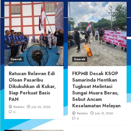
Daerah
Daerah
Ratusan Relawan Edi
FKPMB Desak KSOP
Oloan Pasaribu
Samarinda Hentikan
Dikukuhkan di Kukar,
Tugboat Melintasi
Siap Perkuat Basis
Sungai Muara Berau,
PAN
Sebut Ancam
Keselamatan Nelayan
Redaksi
July 26, 2026
0
Redaksi
July 13, 2026
0