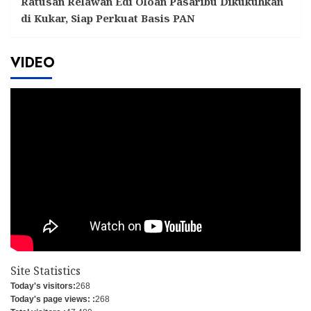
Ratusan Relawan Edi Oloan Pasaribu Dikukuhkan
di Kukar, Siap Perkuat Basis PAN
VIDEO
Site Statistics
Today's visitors:
268
Today's page views: :
268