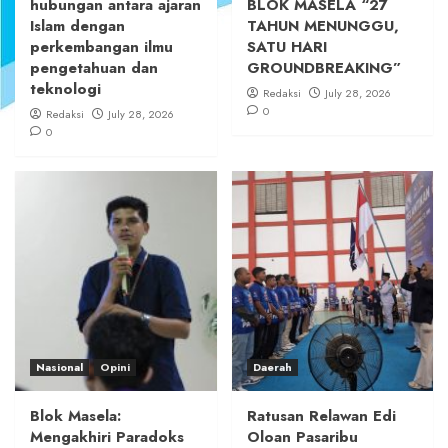
hubungan antara ajaran
BLOK MASELA “27
Islam dengan
TAHUN MENUNGGU,
perkembangan ilmu
SATU HARI
pengetahuan dan
GROUNDBREAKING”
teknologi
Redaksi
July 28, 2026
0
Redaksi
July 28, 2026
0
Nasional
Opini
Daerah
Blok Masela:
Ratusan Relawan Edi
Mengakhiri Paradoks
Oloan Pasaribu