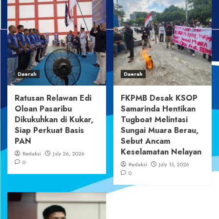
Daerah
Daerah
Ratusan Relawan Edi
FKPMB Desak KSOP
Oloan Pasaribu
Samarinda Hentikan
Dikukuhkan di Kukar,
Tugboat Melintasi
Siap Perkuat Basis
Sungai Muara Berau,
PAN
Sebut Ancam
Keselamatan Nelayan
Redaksi
July 26, 2026
0
Redaksi
July 13, 2026
0