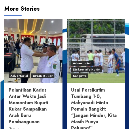
More Stories
Advertorial
Diskominfo Kutim
Advertorial
DPMD Kukar
Sangatta
Pelantikan Kades
Usai Persikutim
Antar Waktu Jadi
Tumbang 1-0,
Momentum Bupati
Mahyunadi Minta
Kukar Sampaikan
Pemain Bangkit:
Arah Baru
“Jangan Minder, Kita
Pembangunan
Masih Punya
Peluang!”