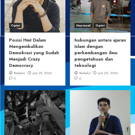
Opini
Nasional
Opini
Posisi HmI Dalam
hubungan antara ajaran
Mengembalikan
Islam dengan
Demokrasi yang Sudah
perkembangan ilmu
Menjadi Crazy
pengetahuan dan
Democracy
teknologi
Redaksi
July 29, 2026
Redaksi
July 28, 2026
0
0