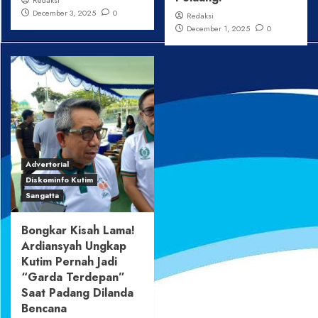
Redaksi
December 3, 2025
0
Redaksi
December 1, 2025
0
Advertorial
Diskominfo Kutim
Sangatta
Bongkar Kisah Lama!
Ardiansyah Ungkap
Kutim Pernah Jadi
“Garda Terdepan”
Saat Padang Dilanda
Bencana