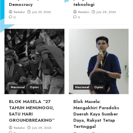
Democracy
teknologi
Redaksi
July 29, 2026
Redaksi
July 28, 2026
0
0
Nasional
Opini
Nasional
Opini
BLOK MASELA “27
Blok Masela:
TAHUN MENUNGGU,
Mengakhiri Paradoks
SATU HARI
Daerah Kaya Sumber
GROUNDBREAKING”
Daya, Rakyat Tetap
Tertinggal
Redaksi
July 28, 2026
0