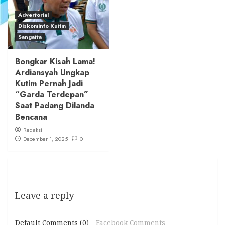
Advertorial
Diskominfo Kutim
Sangatta
Bongkar Kisah Lama!
Ardiansyah Ungkap
Kutim Pernah Jadi
“Garda Terdepan”
Saat Padang Dilanda
Bencana
Redaksi
December 1, 2025
0
Leave a reply
Default Comments (0)
Facebook Comments