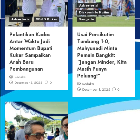
Advertorial
Diskominfo Kutim
Advertorial
DPMD Kukar
Sangatta
Pelantikan Kades
Usai Persikutim
Antar Waktu Jadi
Tumbang 1-0,
Momentum Bupati
Mahyunadi Minta
Kukar Sampaikan
Pemain Bangkit:
Arah Baru
“Jangan Minder, Kita
Pembangunan
Masih Punya
Peluang!”
Redaksi
December 3, 2025
0
Redaksi
December 1, 2025
0