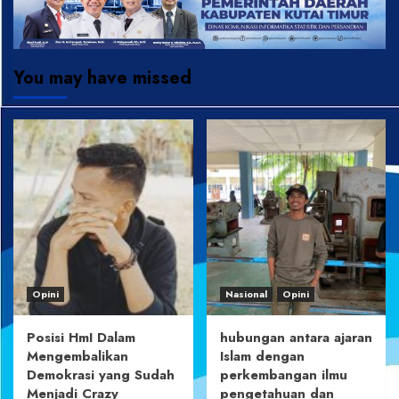
You may have missed
Opini
Nasional
Opini
Posisi HmI Dalam
hubungan antara ajaran
Mengembalikan
Islam dengan
Demokrasi yang Sudah
perkembangan ilmu
Menjadi Crazy
pengetahuan dan