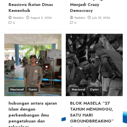
Beasiswa Ikatan Dinas
Menjadi Crazy
Kemenhub
Democracy
Redaksi
August 2, 2026
Redaksi
July 29, 2026
0
0
Nasional
Opini
Nasional
Opini
hubungan antara ajaran
BLOK MASELA “27
Islam dengan
TAHUN MENUNGGU,
perkembangan ilmu
SATU HARI
pengetahuan dan
GROUNDBREAKING”