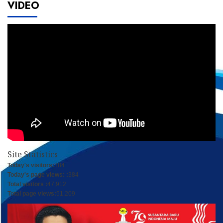
VIDEO
Site Statistics
Today's visitors:
384
Today's page views: :
384
Total visitors :
47,912
Total page views:
51,209