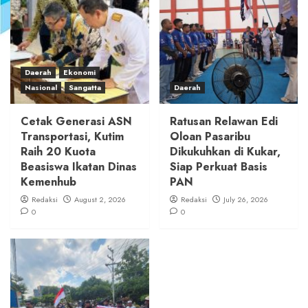
Daerah
Ekonomi
Nasional
Sangatta
Daerah
Cetak Generasi ASN
Ratusan Relawan Edi
Transportasi, Kutim
Oloan Pasaribu
Raih 20 Kuota
Dikukuhkan di Kukar,
Beasiswa Ikatan Dinas
Siap Perkuat Basis
Kemenhub
PAN
Redaksi
August 2, 2026
Redaksi
July 26, 2026
0
0