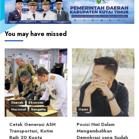
You may have missed
Daerah
Ekonomi
Nasional
Sangatta
Opini
Cetak Generasi ASN
Posisi HmI Dalam
Transportasi, Kutim
Mengembalikan
Raih 20 Kuota
Demokrasi yang Sudah