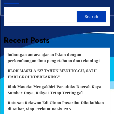
Pusat
Resmikan
Komando
Pelaksanaan
IKN
Inpres
Search
dan
Jalan
Studio
Daerah
Mini
di
TVRI
Kalimantan
Recent Posts
Timur
hubungan antara ajaran Islam dengan
perkembangan ilmu pengetahuan dan teknologi
BLOK MASELA “27 TAHUN MENUNGGU, SATU
HARI GROUNDBREAKING”
Blok Masela: Mengakhiri Paradoks Daerah Kaya
Sumber Daya, Rakyat Tetap Tertinggal
Ratusan Relawan Edi Oloan Pasaribu Dikukuhkan
di Kukar, Siap Perkuat Basis PAN