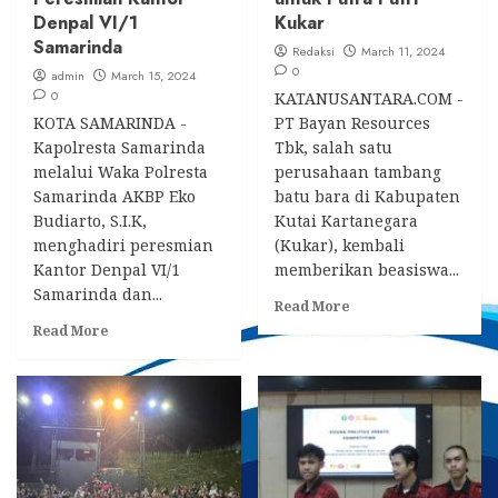
Denpal VI/1
Kukar
Samarinda
Redaksi
March 11, 2024
0
admin
March 15, 2024
0
KATANUSANTARA.COM -
KOTA SAMARINDA -
PT Bayan Resources
Kapolresta Samarinda
Tbk, salah satu
melalui Waka Polresta
perusahaan tambang
Samarinda AKBP Eko
batu bara di Kabupaten
Budiarto, S.I.K,
Kutai Kartanegara
menghadiri peresmian
(Kukar), kembali
Kantor Denpal VI/1
memberikan beasiswa...
Samarinda dan...
Read
Read More
more
Read
Read More
about
more
Beasiswa
about
PT
Waka
Bayan,
Polresta
Unikarta
Samarinda
Buka
Hadiri
Pintu
Peresmian
untuk
Kantor