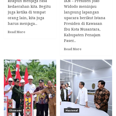
kitapun menjaga rasa
IKN – Presiden Joko
kedaerahan kita. Begitu
Widodo meninjau
juga ketika di tempat
langsung lapangan
orang lain, kita juga
upacara berikut Istana
harus menjaga...
Presiden di Kawasan
Ibu Kota Nusantara,
Read
Read More
Kabupaten Penajam
more
Paser...
about
Putera
Read
Read More
Daerah
more
Zaman
about
Now,
Presiden
Oleh
Tinjau
Aji
Lapangan
Muhammad
Upacara
Dudi
di
Hari
IKN,
Saputra
Pastikan
Kesiapan
HUT
Ke-
Ekonomi
Nasional
79