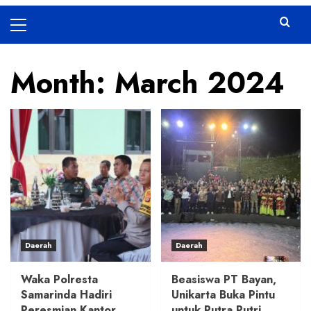
Primary
Menu
Month:
March 2024
Daerah
Daerah
Waka Polresta
Beasiswa PT Bayan,
Samarinda Hadiri
Unikarta Buka Pintu
Peresmian Kantor
untuk Putra Putri