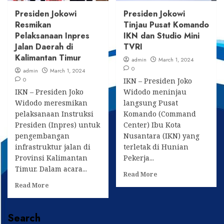
RI
Presiden Jokowi
Presiden Jokowi
Resmikan
Tinjau Pusat Komando
Pelaksanaan Inpres
IKN dan Studio Mini
Jalan Daerah di
TVRI
Kalimantan Timur
admin
March 1, 2024
0
admin
March 1, 2024
0
IKN – Presiden Joko
IKN – Presiden Joko
Widodo meninjau
Widodo meresmikan
langsung Pusat
pelaksanaan Instruksi
Komando (Command
Presiden (Inpres) untuk
Center) Ibu Kota
pengembangan
Nusantara (IKN) yang
infrastruktur jalan di
terletak di Hunian
Provinsi Kalimantan
Pekerja...
Timur. Dalam acara...
Read
Read More
more
Read
Read More
about
more
Presiden
about
Jokowi
Presiden
Search
Tinjau
Jokowi