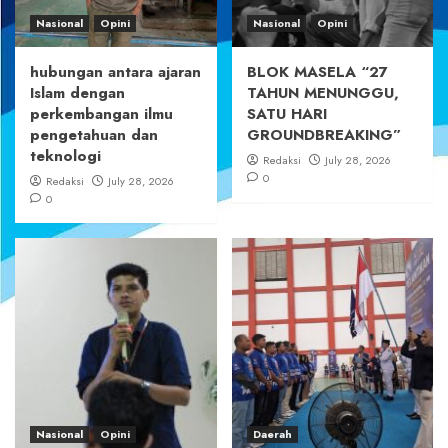
Nasional
Opini
Nasional
Opini
hubungan antara ajaran
BLOK MASELA “27
Islam dengan
TAHUN MENUNGGU,
perkembangan ilmu
SATU HARI
pengetahuan dan
GROUNDBREAKING”
teknologi
Redaksi
July 28, 2026
0
Redaksi
July 28, 2026
0
Nasional
Opini
Daerah