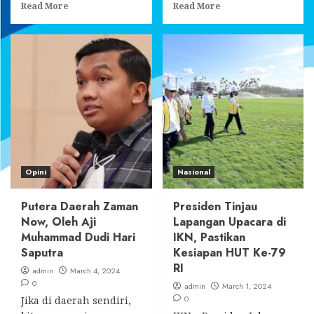
Read
Read
Read More
Read More
more
more
about
about
Beasiswa
UKM
PT
Pusma
Bayan,
Unikarta
Unikarta
Gelar
Buka
Lomba
Pintu
Debat
untuk
Antar
Putra
Fakultas,
Putri
Ini
Kukar
Juaranya
Opini
Nasional
Putera Daerah Zaman
Presiden Tinjau
Now, Oleh Aji
Lapangan Upacara di
Muhammad Dudi Hari
IKN, Pastikan
Saputra
Kesiapan HUT Ke-79
RI
admin
March 4, 2024
0
admin
March 1, 2024
0
Jika di daerah sendiri,