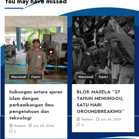
You may have missed
Nasional
Opini
Nasional
Opini
hubungan antara ajaran
BLOK MASELA “27
Islam dengan
TAHUN MENUNGGU,
perkembangan ilmu
SATU HARI
pengetahuan dan
GROUNDBREAKING”
teknologi
Redaksi
July 28, 2026
0
Redaksi
July 28, 2026
0