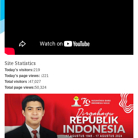
Site Statistics
Today's visitors:
219
Today's page views: :
221
Total visitors :
47,027
Total page views:
50,324