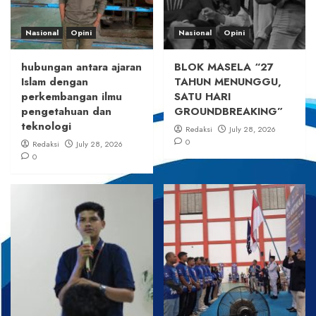
Nasional
Opini
Nasional
Opini
hubungan antara ajaran
BLOK MASELA “27
Islam dengan
TAHUN MENUNGGU,
perkembangan ilmu
SATU HARI
pengetahuan dan
GROUNDBREAKING”
teknologi
Redaksi
July 28, 2026
0
Redaksi
July 28, 2026
0