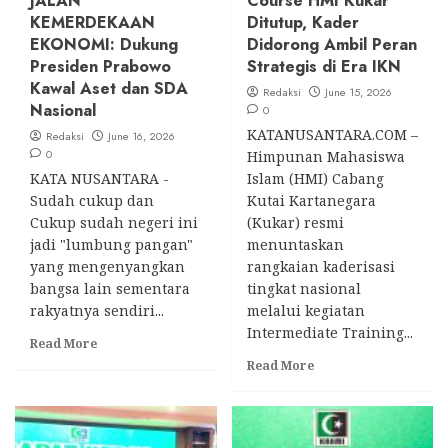
JALAN
Course HMI Kukar
KEMERDEKAAN
Ditutup, Kader
EKONOMI: Dukung
Didorong Ambil Peran
Presiden Prabowo
Strategis di Era IKN
Kawal Aset dan SDA
Redaksi
June 15, 2026
Nasional
0
KATANUSANTARA.COM –
Redaksi
June 16, 2026
0
Himpunan Mahasiswa
KATA NUSANTARA -
Islam (HMI) Cabang
Sudah cukup dan
Kutai Kartanegara
Cukup sudah negeri ini
(Kukar) resmi
jadi "lumbung pangan"
menuntaskan
yang mengenyangkan
rangkaian kaderisasi
bangsa lain sementara
tingkat nasional
rakyatnya sendiri...
melalui kegiatan
Intermediate Training...
Read
Read More
more
Read
Read More
about
more
BERDIKARI
about
ADALAH
LK
JALAN
II