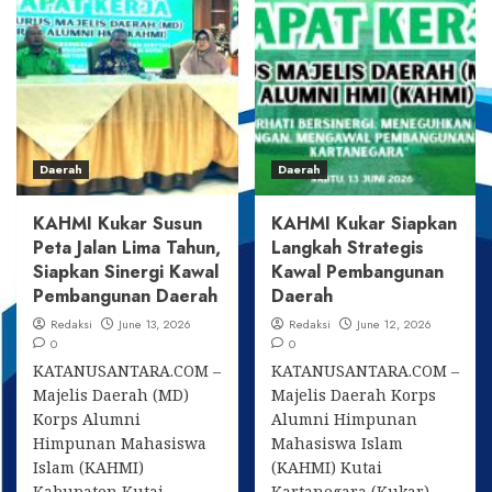
KEMERDEKAAN
dan
EKONOMI:
Senior
Dukung
Course
Presiden
HMI
Prabowo
Kukar
Kawal
Ditutup,
Aset
Kader
dan
Didorong
Daerah
Daerah
SDA
Ambil
Nasional
Peran
Strategis
KAHMI Kukar Susun
KAHMI Kukar Siapkan
di
Peta Jalan Lima Tahun,
Langkah Strategis
Era
Siapkan Sinergi Kawal
Kawal Pembangunan
IKN
Pembangunan Daerah
Daerah
Redaksi
June 13, 2026
Redaksi
June 12, 2026
0
0
KATANUSANTARA.COM –
KATANUSANTARA.COM –
Majelis Daerah (MD)
Majelis Daerah Korps
Korps Alumni
Alumni Himpunan
Himpunan Mahasiswa
Mahasiswa Islam
Islam (KAHMI)
(KAHMI) Kutai
Kabupaten Kutai
Kartanegara (Kukar)