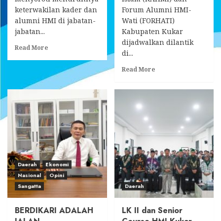
keterwakilan kader dan
Forum Alumni HMI-
alumni HMI di jabatan-
Wati (FORHATI)
jabatan...
Kabupaten Kukar
dijadwalkan dilantik
Read
Read More
di...
more
about
Read
Read More
Rifqi:
more
KAHMI
about
Harus
Usai
Bangun
Rampungkan
Kemandirian
Raker,
Ekonomi
KAHMI-
Kader
FORHATI
dan
Kukar
Perkuat
Mantapkan
Kaderisasi
Pelantikan
Daerah
Ekonomi
HMI
Pengurus
Nasional
Opini
Baru
Sangatta
Daerah
18
Juni
Mendatang
BERDIKARI ADALAH
LK II dan Senior