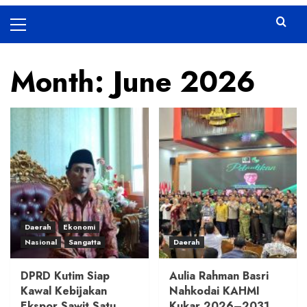
Primary
Menu
Month:
June 2026
Daerah
Ekonomi
Nasional
Sangatta
Daerah
DPRD Kutim Siap
Aulia Rahman Basri
Kawal Kebijakan
Nahkodai KAHMI
Ekspor Sawit Satu
Kukar 2026–2031,