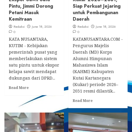
Pintu, Jimmi Dorong
Siap Perkuat Jejaring
Petani Masuk
untuk Pembangunan
Kemitraan
Daerah
Redaksi
June 18, 2026
Redaksi
June 18, 2026
0
0
KATA NUSANTARA,
KATANUSANTARA.COM -
KUTIM - Kebijakan
Pengurus Majelis
pemerintah pusat yang
Daerah (MD) Korps
memberlakukan sistem
Alumni Himpunan
satu pintu untuk ekspor
Mahasiswa Islam
kelapa sawit mendapat
(KAHMI) Kabupaten
dukungan dari DPRD...
Kutai Kartanegara
(Kukar) periode 2026–
Read
Read More
2031 resmi dilantik...
more
about
Read
Read More
DPRD
more
Kutim
about
Siap
Aulia
Kawal
Rahman
Kebijakan
Basri
Ekspor