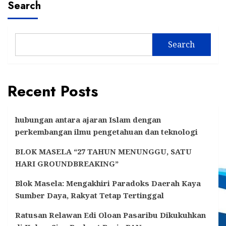
Search
HMI
Dapat
Kukar
Bantuan
Kawal
Bedah
Pengelolaan
Rumah
SDA
Search
dari
untuk
Polres
Kesejahteraan
Kutim
Rakyat
Recent Posts
hubungan antara ajaran Islam dengan
perkembangan ilmu pengetahuan dan teknologi
BLOK MASELA “27 TAHUN MENUNGGU, SATU
HARI GROUNDBREAKING”
Blok Masela: Mengakhiri Paradoks Daerah Kaya
Sumber Daya, Rakyat Tetap Tertinggal
Ratusan Relawan Edi Oloan Pasaribu Dikukuhkan