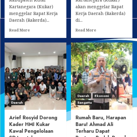
Kartanegara (Kukar)
akan menggelar Rapat
menggelar Rapat Kerja
Kerja Daerah (Rakerda)
Daerah (Rakerda)...
di...
Read
Read
Read More
Read More
more
more
about
about
KAHMI
KAHMI
Kukar
Kukar
Susun
Siapkan
Peta
Langkah
Jalan
Strategis
Lima
Kawal
Tahun,
Pembangunan
Siapkan
Daerah
Sinergi
Daerah
Ekonomi
Kawal
Daerah
Sangatta
Pembangunan
Daerah
Arief Rosyid Dorong
Rumah Baru, Harapan
Kader HMI Kukar
Baru! Ahmad Ali
Kawal Pengelolaan
Terharu Dapat