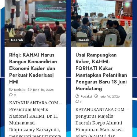
Nahkodai
Sawit
KAHMI
Satu
Kukar
Pintu,
2026–
Jimmi
2031,
Dorong
Siap
Petani
Perkuat
Daerah
Daerah
Masuk
Jejaring
Kemitraan
untuk
Pembangunan
Rifqi: KAHMI Harus
Usai Rampungkan
Daerah
Bangun Kemandirian
Raker, KAHMI-
Ekonomi Kader dan
FORHATI Kukar
Perkuat Kaderisasi
Mantapkan Pelantikan
HMI
Pengurus Baru 18 Juni
Mendatang
Redaksi
June 18, 2026
0
Redaksi
June 16, 2026
0
KATANUSANTARA.COM –
Presidium Majelis
KATANUSANTARA.COM –
Nasional KAHMI, Dr. H.
pengurus Majelis
Muhammad
Daerah Korps Alumni
Rifqinizamy Karsayuda,
Himpunan Mahasiswa
menyoroti menurunnya
Islam (KAHMI) dan