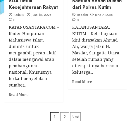
SDA untuk
Bantuan Bedah Rumah
Kesejahteraan Rakyat
dari Polres Kutim
Redaksi
June 12, 2026
Redaksi
June 9, 2026
0
0
KATANUSANTARA.COM –
KATANUSANTARA,
Kader Himpunan
KUTIM – Kebahagiaan
Mahasiswa Islam
kini dirasakan Ahmad
diminta untuk
Ali, warga Jalan H.
mengambil peran aktif
Masdar, Sangatta Utara,
dalam mengawal arah
setelah rumah yang
pembangunan
ditempatinya bersama
nasional, khususnya
keluarga...
terkait pengelolaan
Read
Read More
sumber...
more
about
Read
Read More
Rumah
more
Baru,
about
Harapan
Arief
Posts
Baru!
Rosyid
1
2
Next
Ahmad
Dorong
pagination
Ali
Kader
Terharu