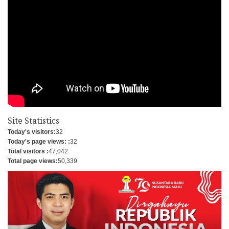
Site Statistics
Today's visitors:
32
Today's page views: :
32
Total visitors :
47,042
Total page views:
50,339