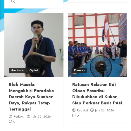
0
Nasional
Opini
Daerah
Blok Masela:
Ratusan Relawan Edi
Mengakhiri Paradoks
Oloan Pasaribu
Daerah Kaya Sumber
Dikukuhkan di Kukar,
Daya, Rakyat Tetap
Siap Perkuat Basis PAN
Tertinggal
Redaksi
July 26, 2026
0
Redaksi
July 28, 2026
0