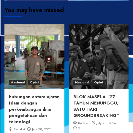
You may have missed
Nasional
Opini
Nasional
Opini
hubungan antara ajaran
BLOK MASELA “27
Islam dengan
TAHUN MENUNGGU,
perkembangan ilmu
SATU HARI
pengetahuan dan
GROUNDBREAKING”
teknologi
Redaksi
July 28, 2026
0
Redaksi
July 28, 2026