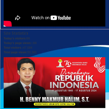
Site Statistics
Today's visitors:
66
Today's page views: :
66
Total visitors :
47,084
Total page views:
50,381