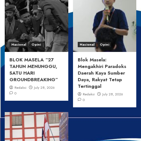
Nasional
Opini
Nasional
Opini
BLOK MASELA “27
Blok Masela:
TAHUN MENUNGGU,
Mengakhiri Paradoks
SATU HARI
Daerah Kaya Sumber
GROUNDBREAKING”
Daya, Rakyat Tetap
Tertinggal
Redaksi
July 28, 2026
0
Redaksi
July 28, 2026
0