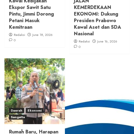
Kawal Kebijakan
JALAN
Ekspor Sawit Satu
KEMERDEKAAN
Pintu, Jimmi Dorong
EKONOMI: Dukung
Petani Masuk
Presiden Prabowo
Kemitraan
Kawal Aset dan SDA
Nasional
Redaksi
June 18, 2026
0
Redaksi
June 16, 2026
0
Daerah
Ekonomi
Sangatta
Rumah Baru, Harapan