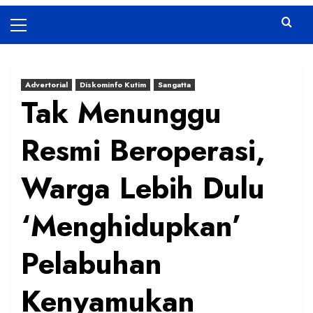
Primary
Menu
Advertorial
Diskominfo Kutim
Sangatta
Tak Menunggu
Resmi Beroperasi,
Warga Lebih Dulu
‘Menghidupkan’
Pelabuhan
Kenyamukan