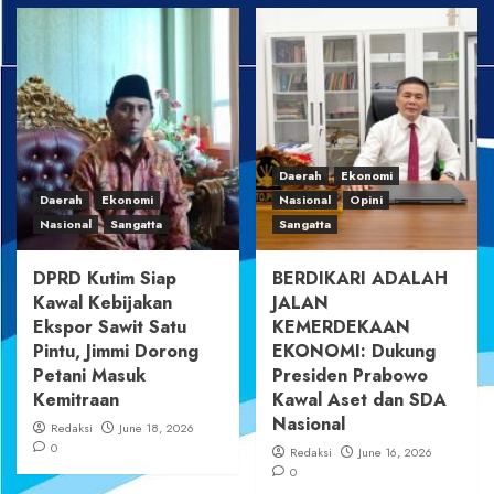
Daerah
Ekonomi
Daerah
Ekonomi
Nasional
Opini
Nasional
Sangatta
Sangatta
DPRD Kutim Siap
BERDIKARI ADALAH
Kawal Kebijakan
JALAN
Ekspor Sawit Satu
KEMERDEKAAN
Pintu, Jimmi Dorong
EKONOMI: Dukung
Petani Masuk
Presiden Prabowo
Kemitraan
Kawal Aset dan SDA
Nasional
Redaksi
June 18, 2026
0
Redaksi
June 16, 2026
0