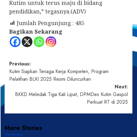
Kutim untuk terus maju di bidang
pendidikan,” tegasnya.(ADV)
Jumlah Pengunjung :
485
Bagikan Sekarang
Post
Previous:
Kutim Siapkan Tenaga Kerja Kompeten, Program
navigation
Pelatihan BLKI 2025 Resmi Diluncurkan
Next:
BKKD Meledak Tiga Kali Lipat, DPMDes Kutim Gaspol
Perkuat RT di 2025
More Stories