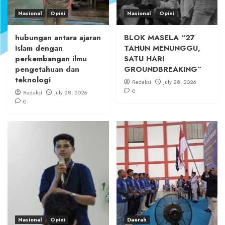
Nasional
Opini
Nasional
Opini
hubungan antara ajaran
BLOK MASELA “27
Islam dengan
TAHUN MENUNGGU,
perkembangan ilmu
SATU HARI
pengetahuan dan
GROUNDBREAKING”
teknologi
Redaksi
July 28, 2026
0
Redaksi
July 28, 2026
0
Nasional
Opini
Daerah