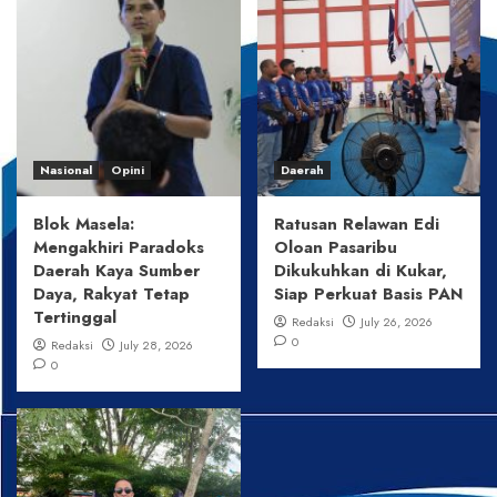
Nasional
Opini
Daerah
Blok Masela:
Ratusan Relawan Edi
Mengakhiri Paradoks
Oloan Pasaribu
Daerah Kaya Sumber
Dikukuhkan di Kukar,
Daya, Rakyat Tetap
Siap Perkuat Basis PAN
Tertinggal
Redaksi
July 26, 2026
0
Redaksi
July 28, 2026
0