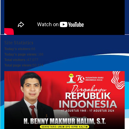
Site Statistics
Today's visitors:
66
Today's page views: :
66
Total visitors :
47,077
Total page views:
50,374