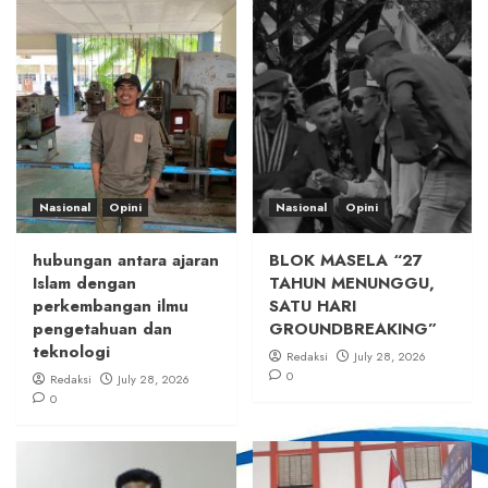
Nasional
Opini
Nasional
Opini
hubungan antara ajaran
BLOK MASELA “27
Islam dengan
TAHUN MENUNGGU,
perkembangan ilmu
SATU HARI
pengetahuan dan
GROUNDBREAKING”
teknologi
Redaksi
July 28, 2026
0
Redaksi
July 28, 2026
0