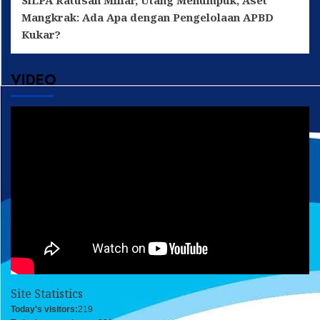
Mangkrak: Ada Apa dengan Pengelolaan APBD
Kukar?
VIDEO
Site Statistics
Today's visitors:
219