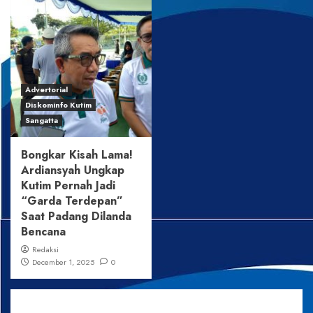
Advertorial
Diskominfo Kutim
Sangatta
Bongkar Kisah Lama!
Ardiansyah Ungkap
Kutim Pernah Jadi
“Garda Terdepan”
Saat Padang Dilanda
Bencana
Redaksi
December 1, 2025
0