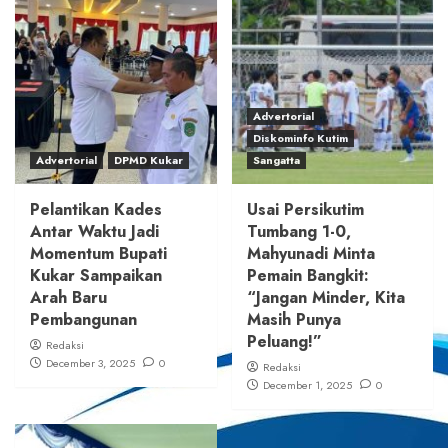
Advertorial
Diskominfo Kutim
Advertorial
DPMD Kukar
Sangatta
Pelantikan Kades
Usai Persikutim
Antar Waktu Jadi
Tumbang 1-0,
Momentum Bupati
Mahyunadi Minta
Kukar Sampaikan
Pemain Bangkit:
Arah Baru
“Jangan Minder, Kita
Pembangunan
Masih Punya
Peluang!”
Redaksi
December 3, 2025
0
Redaksi
December 1, 2025
0