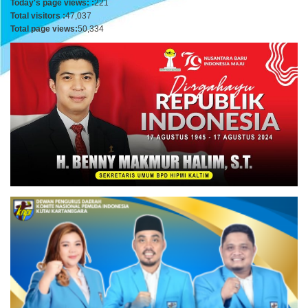
Today's page views: :
221
Total visitors :
47,037
Total page views:
50,334