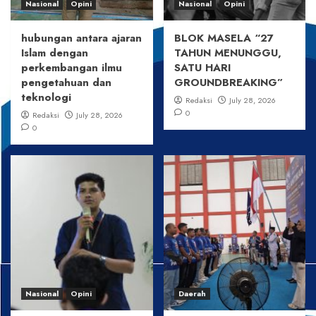
Nasional
Opini
Nasional
Opini
hubungan antara ajaran
BLOK MASELA “27
Islam dengan
TAHUN MENUNGGU,
perkembangan ilmu
SATU HARI
pengetahuan dan
GROUNDBREAKING”
teknologi
Redaksi
July 28, 2026
0
Redaksi
July 28, 2026
0
Nasional
Opini
Daerah