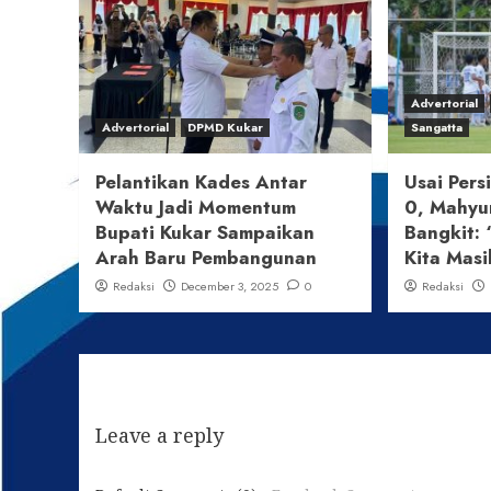
Advertorial
Advertorial
DPMD Kukar
Sangatta
Pelantikan Kades Antar
Usai Pers
Waktu Jadi Momentum
0, Mahyu
Bupati Kukar Sampaikan
Bangkit: 
Arah Baru Pembangunan
Kita Masi
Redaksi
December 3, 2025
0
Redaksi
Leave a reply