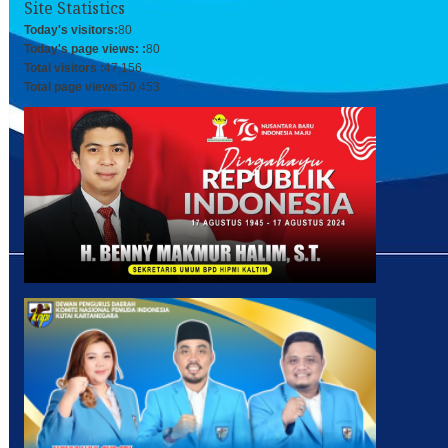
Site Statistics
Today's visitors:
80
Today's page views: :
80
Total visitors :
47,156
Total page views:
50,453