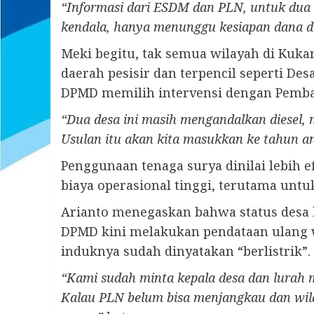
“Informasi dari ESDM dan PLN, untuk dua d
kendala, hanya menunggu kesiapan dana d
Meki begitu, tak semua wilayah di Kuk
daerah pesisir dan terpencil seperti De
DPMD memilih intervensi dengan Pemban
“Dua desa ini masih mengandalkan diesel,
Usulan itu akan kita masukkan ke tahun a
Penggunaan tenaga surya dinilai lebih 
biaya operasional tinggi, terutama untu
Arianto menegaskan bahwa status desa ber
DPMD kini melakukan pendataan ulang wi
induknya sudah dinyatakan “berlistrik”.
“Kami sudah minta kepala desa dan lurah m
Kalau PLN belum bisa menjangkau dan wila