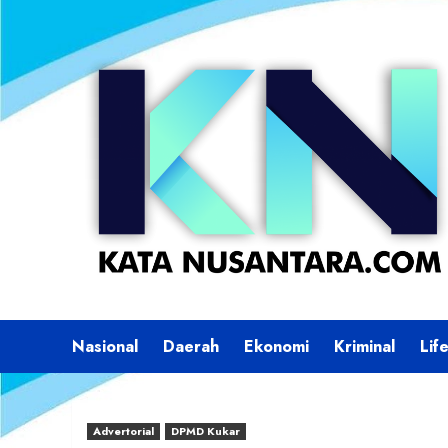
Skip
to
content
Nasional
Daerah
Ekonomi
Kriminal
Lif
Advertorial
DPMD Kukar