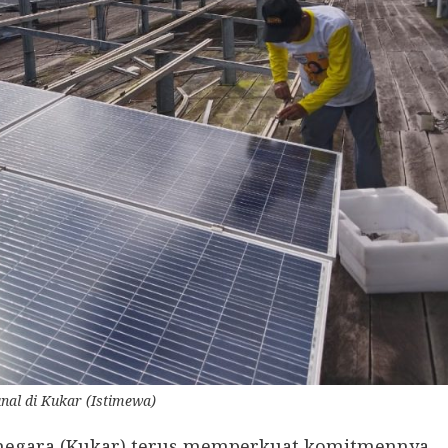
al di Kukar (Istimewa)
anegara (Kukar) terus memperkuat komitmennya