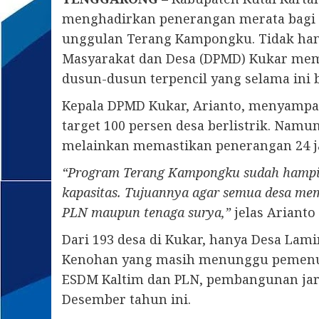
menghadirkan penerangan merata bagi 
unggulan Terang Kampongku. Tidak han
Masyarakat dan Desa (DPMD) Kukar mema
dusun-dusun terpencil yang selama ini b
Kepala DPMD Kukar, Arianto, menyampa
target 100 persen desa berlistrik. Namun
melainkan memastikan penerangan 24 ja
“Program Terang Kampongku sudah hampir 
kapasitas. Tujuannya agar semua desa memi
PLN maupun tenaga surya,”
jelas Arianto
Dari 193 desa di Kukar, hanya Desa Lam
Kenohan yang masih menunggu pemenuha
ESDM Kaltim dan PLN, pembangunan jar
Desember tahun ini.