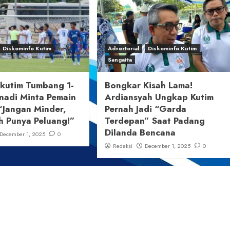
Diskominfo Kutim
Advertorial
Diskominfo Kutim
Sangatta
ikutim Tumbang 1-
Bongkar Kisah Lama!
nadi Minta Pemain
Ardiansyah Ungkap Kutim
“Jangan Minder,
Pernah Jadi “Garda
h Punya Peluang!”
Terdepan” Saat Padang
Dilanda Bencana
December 1, 2025
0
Redaksi
December 1, 2025
0