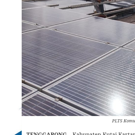
PLTS Komun
TENGGARONG
– Kabupaten Kutai Kart