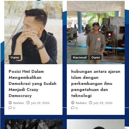
Opini
Nasional
Opini
Posisi HmI Dalam
hubungan antara ajaran
Mengembalikan
Islam dengan
Demokrasi yang Sudah
perkembangan ilmu
Menjadi Crazy
pengetahuan dan
Democracy
teknologi
Redaksi
July 29, 2026
Redaksi
July 28, 2026
0
0