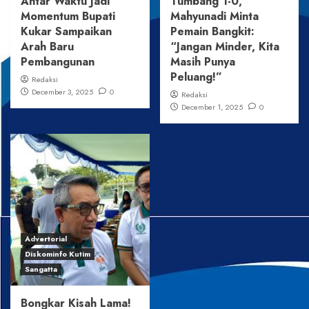
Antar Waktu Jadi
Tumbang 1-0,
Momentum Bupati
Mahyunadi Minta
Kukar Sampaikan
Pemain Bangkit:
Arah Baru
“Jangan Minder, Kita
Pembangunan
Masih Punya
Peluang!”
Redaksi
December 3, 2025
0
Redaksi
December 1, 2025
0
Advertorial
Diskominfo Kutim
Sangatta
Bongkar Kisah Lama!