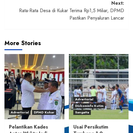
Next:
Rata-Rata Desa di Kukar Terima Rp1,5 Miliar, DPMD
Pastikan Penyaluran Lancar
More Stories
Advertorial
Diskominfo Kutim
Advertorial
DPMD Kukar
Sangatta
Pelantikan Kades
Usai Persikutim