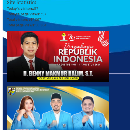
Site Statistics
Today's visitors:
57
Today's page views: :
57
Total visitors :
47,067
Total page views:
50,364