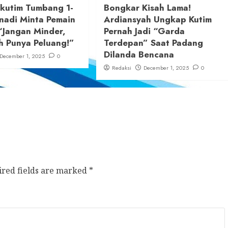
ikutim Tumbang 1-
Bongkar Kisah Lama!
nadi Minta Pemain
Ardiansyah Ungkap Kutim
“Jangan Minder,
Pernah Jadi “Garda
h Punya Peluang!”
Terdepan” Saat Padang
Dilanda Bencana
December 1, 2025
0
Redaksi
December 1, 2025
0
ired fields are marked
*