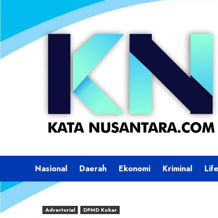
Skip
to
content
Nasional
Daerah
Ekonomi
Kriminal
Lif
Advertorial
DPMD Kukar