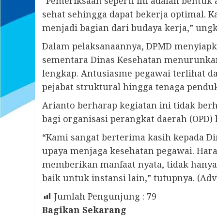
“Pemeriksaan seperti ini adalah bentuk 
sehat sehingga dapat bekerja optimal. 
menjadi bagian dari budaya kerja,” ung
Dalam pelaksanaannya, DPMD menyiapka
sementara Dinas Kesehatan menurunkan
lengkap. Antusiasme pegawai terlihat dar
pejabat struktural hingga tenaga pendu
Arianto berharap kegiatan ini tidak ber
bagi organisasi perangkat daerah (OPD)
“Kami sangat berterima kasih kepada D
upaya menjaga kesehatan pegawai. Harap
memberikan manfaat nyata, tidak hanya
baik untuk instansi lain,” tutupnya. (Adv
Jumlah Pengunjung :
79
Bagikan Sekarang