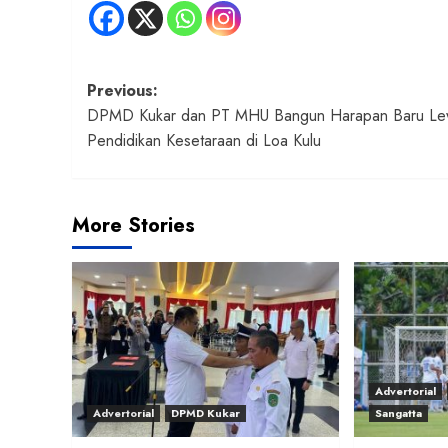
Post
Previous:
DPMD Kukar dan PT MHU Bangun Harapan Baru Le
navigation
Pendidikan Kesetaraan di Loa Kulu
More Stories
Advertorial
Advertorial
DPMD Kukar
Sangatta