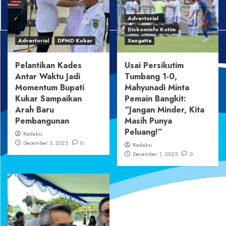
Advertorial
Diskominfo Kutim
Advertorial
DPMD Kukar
Sangatta
Pelantikan Kades
Usai Persikutim
Antar Waktu Jadi
Tumbang 1-0,
Momentum Bupati
Mahyunadi Minta
Kukar Sampaikan
Pemain Bangkit:
Arah Baru
“Jangan Minder, Kita
Pembangunan
Masih Punya
Peluang!”
Redaksi
December 3, 2025
0
Redaksi
December 1, 2025
0