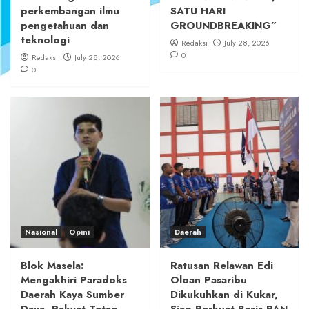
perkembangan ilmu
SATU HARI
pengetahuan dan
GROUNDBREAKING”
teknologi
Redaksi
July 28, 2026
0
Redaksi
July 28, 2026
0
Nasional
Opini
Daerah
Blok Masela:
Ratusan Relawan Edi
Mengakhiri Paradoks
Oloan Pasaribu
Daerah Kaya Sumber
Dikukuhkan di Kukar,
Daya, Rakyat Tetap
Siap Perkuat Basis PAN