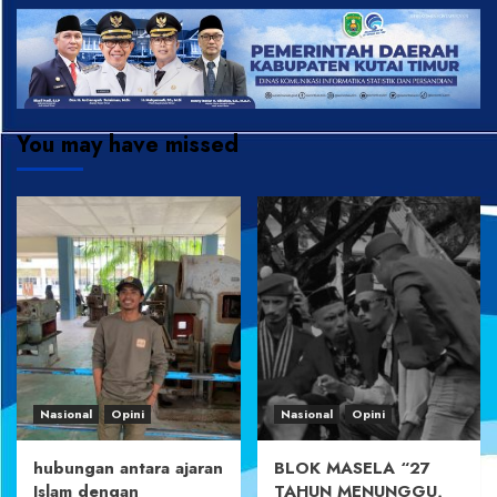
You may have missed
Nasional
Opini
Nasional
Opini
hubungan antara ajaran
BLOK MASELA “27
Islam dengan
TAHUN MENUNGGU,