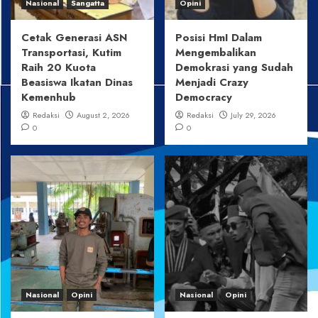
Nasional
Sangatta
Opini
Cetak Generasi ASN
Posisi HmI Dalam
Transportasi, Kutim
Mengembalikan
Raih 20 Kuota
Demokrasi yang Sudah
Beasiswa Ikatan Dinas
Menjadi Crazy
Kemenhub
Democracy
Redaksi
August 2, 2026
Redaksi
July 29, 2026
0
0
Nasional
Opini
Nasional
Opini