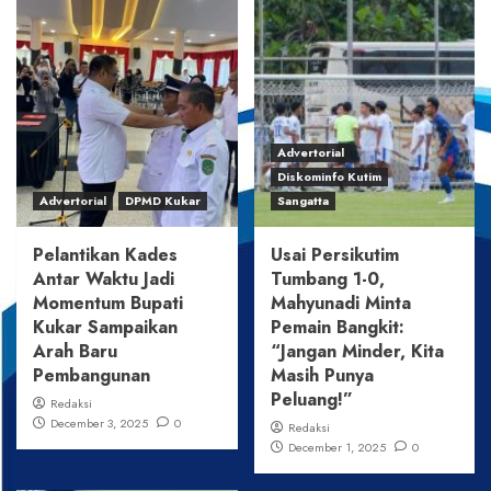
Advertorial
Diskominfo Kutim
Advertorial
DPMD Kukar
Sangatta
Pelantikan Kades
Usai Persikutim
Antar Waktu Jadi
Tumbang 1-0,
Momentum Bupati
Mahyunadi Minta
Kukar Sampaikan
Pemain Bangkit:
Arah Baru
“Jangan Minder, Kita
Pembangunan
Masih Punya
Peluang!”
Redaksi
December 3, 2025
0
Redaksi
December 1, 2025
0