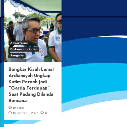
Advertorial
Diskominfo Kutim
Sangatta
Bongkar Kisah Lama!
Ardiansyah Ungkap
Kutim Pernah Jadi
“Garda Terdepan”
Saat Padang Dilanda
Bencana
Redaksi
December 1, 2025
0