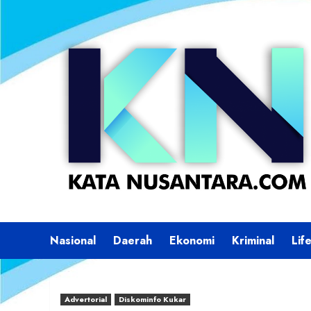
Skip
to
content
Nasional
Daerah
Ekonomi
Kriminal
Lif
Advertorial
Diskominfo Kukar