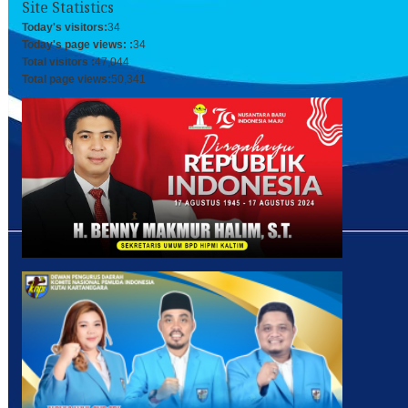
Site Statistics
Today's visitors:
34
Today's page views: :
34
Total visitors :
47,044
Total page views:
50,341