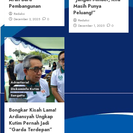
Pembangunan
Masih Punya
Peluang!”
Redaksi
December 3, 2025
0
Redaksi
December 1, 2025
0
Advertorial
Diskominfo Kutim
Sangatta
Bongkar Kisah Lama!
Ardiansyah Ungkap
Kutim Pernah Jadi
“Garda Terdepan”