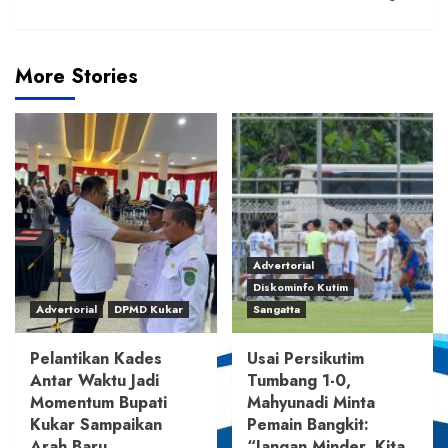
More Stories
Advertorial
Diskominfo Kutim
Advertorial
DPMD Kukar
Sangatta
Pelantikan Kades
Usai Persikutim
Antar Waktu Jadi
Tumbang 1-0,
Momentum Bupati
Mahyunadi Minta
Kukar Sampaikan
Pemain Bangkit:
Arah Baru
“Jangan Minder, Kita