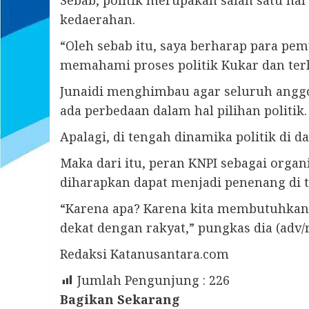
Sebab, politik merupakan salah satu h
kedaerahan.
“Oleh sebab itu, saya berharap para p
memahami proses politik Kukar dan terlib
Junaidi menghimbau agar seluruh anggo
ada perbedaan dalam hal pilihan politik.
Apalagi, di tengah dinamika politik di 
Maka dari itu, peran KNPI sebagai orga
diharapkan dapat menjadi penenang di t
“Karena apa? Karena kita membutuhkan
dekat dengan rakyat,” pungkas dia (adv/r
Redaksi Katanusantara.com
Jumlah Pengunjung :
226
Bagikan Sekarang