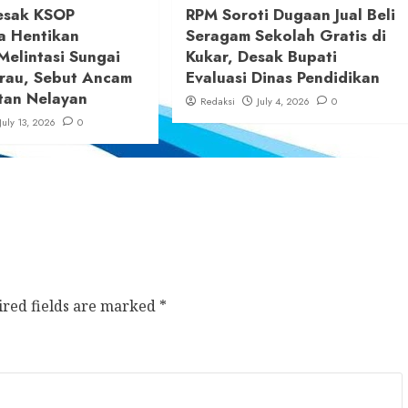
esak KSOP
RPM Soroti Dugaan Jual Beli
a Hentikan
Seragam Sekolah Gratis di
Melintasi Sungai
Kukar, Desak Bupati
rau, Sebut Ancam
Evaluasi Dinas Pendidikan
tan Nelayan
Redaksi
July 4, 2026
0
July 13, 2026
0
ired fields are marked
*