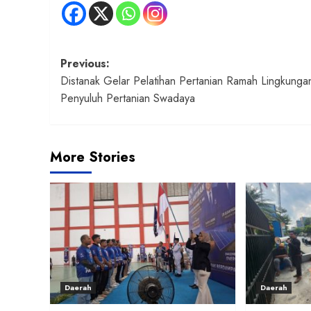
Post
Previous:
Distanak Gelar Pelatihan Pertanian Ramah Lingkunga
navigation
Penyuluh Pertanian Swadaya
More Stories
Daerah
Daerah