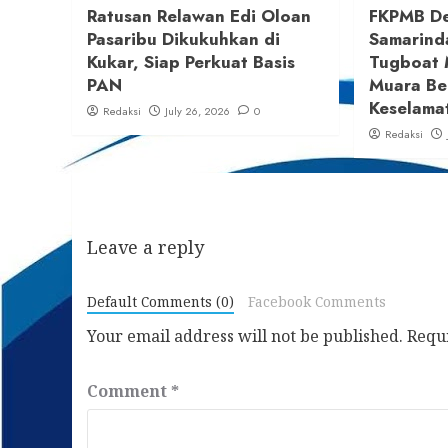
Ratusan Relawan Edi Oloan
FKPMB D
Pasaribu Dikukuhkan di
Samarind
Kukar, Siap Perkuat Basis
Tugboat 
PAN
Muara Be
Keselama
Redaksi
July 26, 2026
0
Redaksi
Leave a reply
Default Comments (0)
Facebook Comments
Your email address will not be published.
Requ
Comment
*