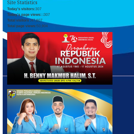
Site Statistics
Today's visitors:
307
Today's page views: :
307
Total visitors :
47,607
Total page views:
50,904