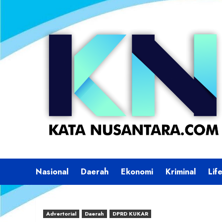
Skip
to
content
Nasional
Daerah
Ekonomi
Kriminal
Lif
Advertorial
Daerah
DPRD KUKAR