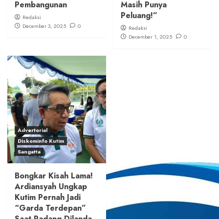
Pembangunan
Masih Punya
Peluang!”
Redaksi
December 3, 2025
0
Redaksi
December 1, 2025
0
Advertorial
Diskominfo Kutim
Sangatta
Bongkar Kisah Lama!
Ardiansyah Ungkap
Kutim Pernah Jadi
“Garda Terdepan”
Saat Padang Dilanda