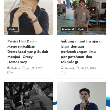
Opini
Nasional
Opini
Posisi HmI Dalam
hubungan antara ajaran
Mengembalikan
Islam dengan
Demokrasi yang Sudah
perkembangan ilmu
Menjadi Crazy
pengetahuan dan
Democracy
teknologi
Redaksi
July 29, 2026
Redaksi
July 28, 2026
0
0