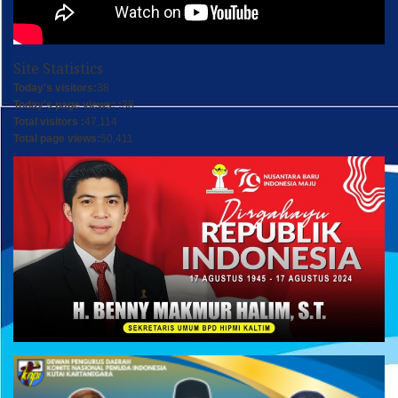
Site Statistics
Today's visitors:
38
Today's page views: :
38
Total visitors :
47,114
Total page views:
50,411