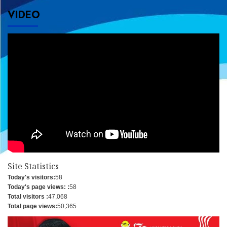
VIDEO
Site Statistics
Today's visitors:
58
Today's page views: :
58
Total visitors :
47,068
Total page views:
50,365