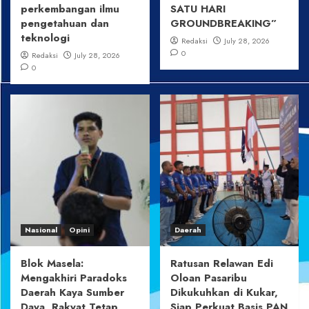
perkembangan ilmu
SATU HARI
pengetahuan dan
GROUNDBREAKING”
teknologi
Redaksi
July 28, 2026
0
Redaksi
July 28, 2026
0
Nasional
Opini
Daerah
Blok Masela:
Ratusan Relawan Edi
Mengakhiri Paradoks
Oloan Pasaribu
Daerah Kaya Sumber
Dikukuhkan di Kukar,
Daya, Rakyat Tetap
Siap Perkuat Basis PAN