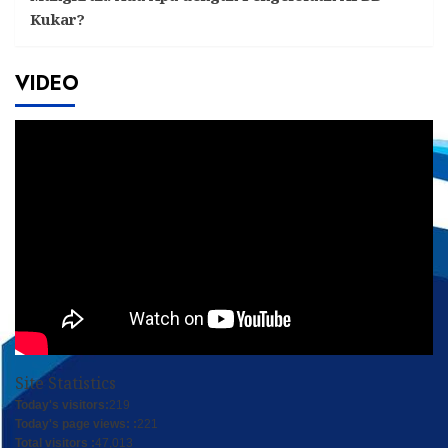
Kukar?
VIDEO
Site Statistics
Today's visitors:
219
Today's page views: :
221
Total visitors :
47,013