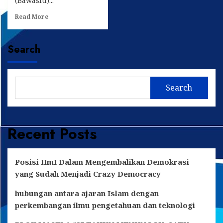
(Bawaslu)...
Read
Read More
more
about
Bawaslu
Search
Kaltim
Gelar
Sosialisasi
Pengawasan
Search
Partisipasif
Pilkada
2024
Recent Posts
Posisi HmI Dalam Mengembalikan Demokrasi
yang Sudah Menjadi Crazy Democracy
hubungan antara ajaran Islam dengan
perkembangan ilmu pengetahuan dan teknologi