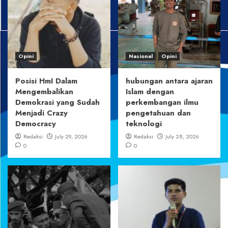
Opini
Nasional
Opini
Posisi HmI Dalam
hubungan antara ajaran
Mengembalikan
Islam dengan
Demokrasi yang Sudah
perkembangan ilmu
Menjadi Crazy
pengetahuan dan
Democracy
teknologi
Redaksi
July 29, 2026
Redaksi
July 28, 2026
0
0