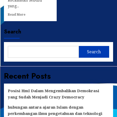
Kecamatan Sebulu
yang...
Read
Read More
more
about
Ingin
Search
Bibit
Sawit,
Muhammad
Idham
Search
Komitmen
Wujudkan
Aspirasi
Warga
Recent Posts
Desa
Selerong
Posisi HmI Dalam Mengembalikan Demokrasi
yang Sudah Menjadi Crazy Democracy
hubungan antara ajaran Islam dengan
perkembangan ilmu pengetahuan dan teknologi