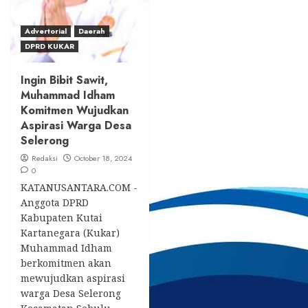
Advertorial
Daerah
DPRD KUKAR
Ingin Bibit Sawit,
Muhammad Idham
Komitmen Wujudkan
Aspirasi Warga Desa
Selerong
Redaksi
October 18, 2024
0
KATANUSANTARA.COM -
Anggota DPRD
Kabupaten Kutai
Kartanegara (Kukar)
Muhammad Idham
berkomitmen akan
mewujudkan aspirasi
warga Desa Selerong