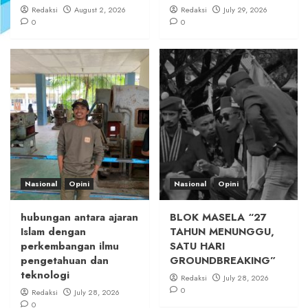
Redaksi
August 2, 2026
Redaksi
July 29, 2026
0
0
Nasional
Opini
Nasional
Opini
hubungan antara ajaran
BLOK MASELA “27
Islam dengan
TAHUN MENUNGGU,
perkembangan ilmu
SATU HARI
pengetahuan dan
GROUNDBREAKING”
teknologi
Redaksi
July 28, 2026
0
Redaksi
July 28, 2026
0