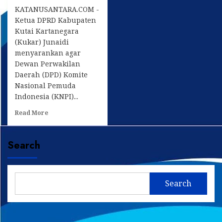
KATANUSANTARA.COM -
Ketua DPRD Kabupaten
Kutai Kartanegara
(Kukar) Junaidi
menyarankan agar
Dewan Perwakilan
Daerah (DPD) Komite
Nasional Pemuda
Indonesia (KNPI)...
Read
Read More
more
about
Junaidi
Search
Sarankan
DPD
KNPI
Kukar
Search
Agendakan
Debat
Cabup-
Cawabup