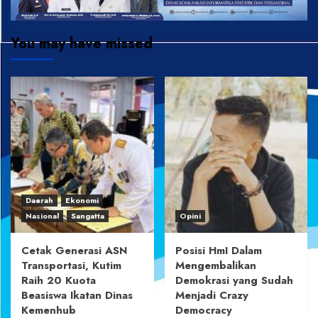
You may have missed
Daerah
Ekonomi
Nasional
Sangatta
Opini
Cetak Generasi ASN
Posisi HmI Dalam
Transportasi, Kutim
Mengembalikan
Raih 20 Kuota
Demokrasi yang Sudah
Beasiswa Ikatan Dinas
Menjadi Crazy
Kemenhub
Democracy