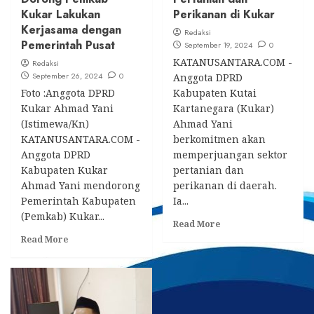
Kukar Lakukan
Perikanan di Kukar
Kerjasama dengan
Redaksi
Pemerintah Pusat
September 19, 2024
0
KATANUSANTARA.COM -
Redaksi
September 26, 2024
0
Anggota DPRD
Foto :Anggota DPRD
Kabupaten Kutai
Kukar Ahmad Yani
Kartanegara (Kukar)
(Istimewa/Kn)
Ahmad Yani
KATANUSANTARA.COM -
berkomitmen akan
Anggota DPRD
memperjuangan sektor
Kabupaten Kukar
pertanian dan
Ahmad Yani mendorong
perikanan di daerah.
Pemerintah Kabupaten
Ia...
(Pemkab) Kukar...
Read
Read More
more
Read
Read More
about
more
Ahmad
about
Yani
Jalan
Komitmen
Longsor
Perjuangkan
di