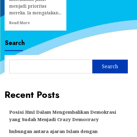
menjadi prioritas
mereka. Ia mengatakan...
Read
Read More
more
about
Ahmad
Search
Yani
Sebut
Perbaikan
Konektifitas
Search
Jalan
Jadi
Prioritas
Recent Posts
Posisi HmI Dalam Mengembalikan Demokrasi
yang Sudah Menjadi Crazy Democracy
hubungan antara ajaran Islam dengan