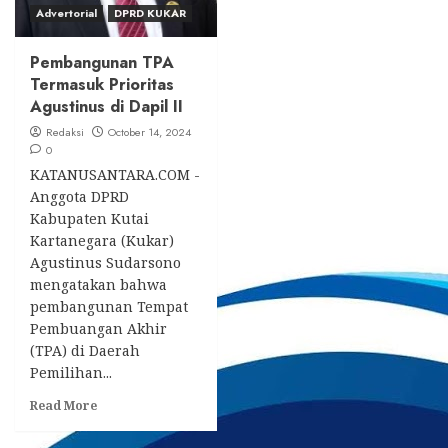
Advertorial
DPRD KUKAR
Pembangunan TPA
Termasuk Prioritas
Agustinus di Dapil II
Redaksi
October 14, 2024
0
KATANUSANTARA.COM -
Anggota DPRD
Kabupaten Kutai
Kartanegara (Kukar)
Agustinus Sudarsono
mengatakan bahwa
pembangunan Tempat
Pembuangan Akhir
(TPA) di Daerah
Pemilihan...
Read
Read More
more
about