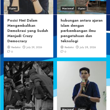
Opini
Nasional
Opini
Posisi HmI Dalam
hubungan antara ajaran
Mengembalikan
Islam dengan
Demokrasi yang Sudah
perkembangan ilmu
Menjadi Crazy
pengetahuan dan
Democracy
teknologi
Redaksi
July 29, 2026
Redaksi
July 28, 2026
0
0
Nasional
Opini
Nasional
Opini