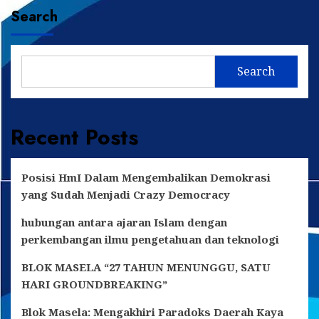
Pembangunan
Search
TPA
Termasuk
Prioritas
Agustinus
Search
di
Dapil
II
Recent Posts
Posisi HmI Dalam Mengembalikan Demokrasi
yang Sudah Menjadi Crazy Democracy
hubungan antara ajaran Islam dengan
perkembangan ilmu pengetahuan dan teknologi
BLOK MASELA “27 TAHUN MENUNGGU, SATU
HARI GROUNDBREAKING”
Blok Masela: Mengakhiri Paradoks Daerah Kaya