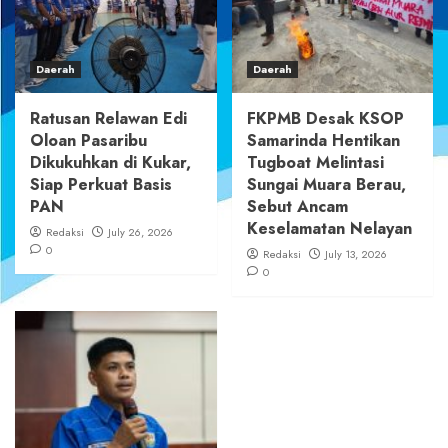
Daerah
Daerah
Ratusan Relawan Edi
FKPMB Desak KSOP
Oloan Pasaribu
Samarinda Hentikan
Dikukuhkan di Kukar,
Tugboat Melintasi
Siap Perkuat Basis
Sungai Muara Berau,
PAN
Sebut Ancam
Keselamatan Nelayan
Redaksi
July 26, 2026
0
Redaksi
July 13, 2026
0