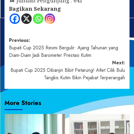
Jumlah Pengunjung :
641
Bagikan Sekarang
Post
Previous:
Bupati Cup 2025 Resmi Bergulir: Ajang Tahunan yang
navigation
Diam-Diam Jadi Barometer Prestasi Kutim
Next:
Bupati Cup 2025 Dibanjiri Bibit Petarung! Atlet Cilik Bulu
Tangkis Kutim Bikin Pejabat Terperangah
More Stories