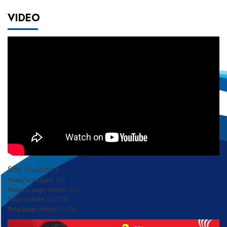
VIDEO
Site Statistics
Today's visitors:
118
Today's page views: :
118
Total visitors :
47,339
Total page views:
50,636