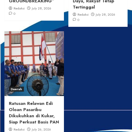
GROUNDBREAKING”
Daya, Rakyat Tetap
Tertinggal
Redaksi
July 28, 2026
0
Redaksi
July 28, 2026
0
Daerah
Ratusan Relawan Edi
Oloan Pasaribu
Dikukuhkan di Kukar,
Siap Perkuat Basis PAN
Redaksi
July 26, 2026