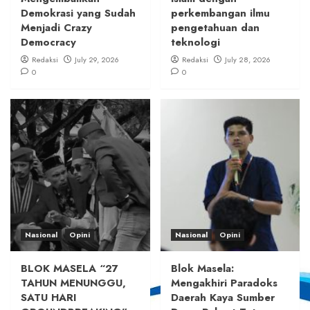
Demokrasi yang Sudah
perkembangan ilmu
Menjadi Crazy
pengetahuan dan
Democracy
teknologi
Redaksi
July 29, 2026
Redaksi
July 28, 2026
0
0
Nasional
Opini
Nasional
Opini
BLOK MASELA “27
Blok Masela:
TAHUN MENUNGGU,
Mengakhiri Paradoks
SATU HARI
Daerah Kaya Sumber