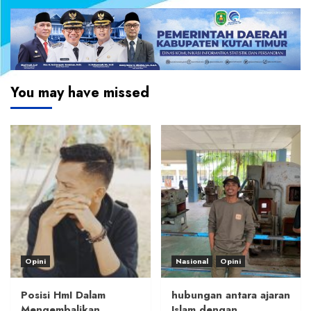
You may have missed
Opini
Nasional
Opini
Posisi HmI Dalam
hubungan antara ajaran
Mengembalikan
Islam dengan