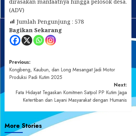
dirasakan manfaatnya hingga pelosok desa.
(ADV)
Jumlah Pengunjung :
578
Bagikan Sekarang
Post
Previous:
Kongbeng, Kaubun, dan Long Mesangat Jadi Motor
navigation
Produksi Padi Kutim 2025
Next:
Fata Hidayat Tegaskan Komitmen Satpol PP Kutim Jaga
Ketertiban dan Layani Masyarakat dengan Humanis
More Stories