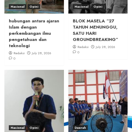
Nasional
Opini
Nasional
Opini
hubungan antara ajaran
BLOK MASELA “27
Islam dengan
TAHUN MENUNGGU,
perkembangan ilmu
SATU HARI
pengetahuan dan
GROUNDBREAKING”
teknologi
Redaksi
July 28, 2026
0
Redaksi
July 28, 2026
0
Nasional
Opini
Daerah