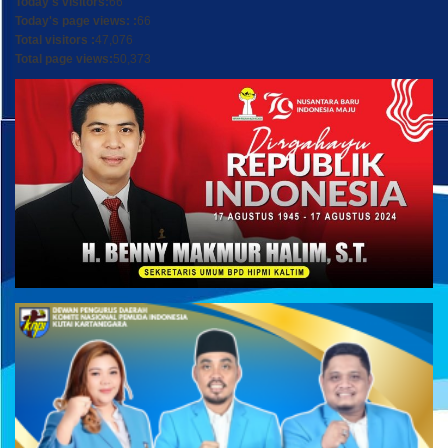
Today's visitors:
66
Today's page views: :
66
Total visitors :
47,076
Total page views:
50,373