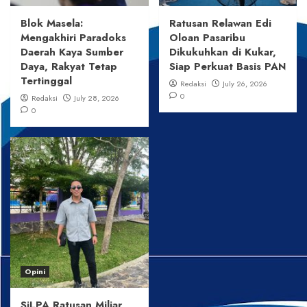
Blok Masela:
Ratusan Relawan Edi
Mengakhiri Paradoks
Oloan Pasaribu
Daerah Kaya Sumber
Dikukuhkan di Kukar,
Daya, Rakyat Tetap
Siap Perkuat Basis PAN
Tertinggal
Redaksi
July 26, 2026
0
Redaksi
July 28, 2026
0
Opini
SiLPA Ratusan Miliar,