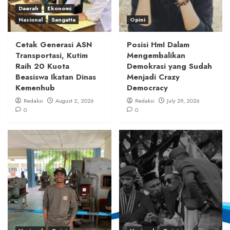
Daerah
Ekonomi
Nasional
Sangatta
Opini
Cetak Generasi ASN
Posisi HmI Dalam
Transportasi, Kutim
Mengembalikan
Raih 20 Kuota
Demokrasi yang Sudah
Beasiswa Ikatan Dinas
Menjadi Crazy
Kemenhub
Democracy
Redaksi
August 2, 2026
Redaksi
July 29, 2026
0
0