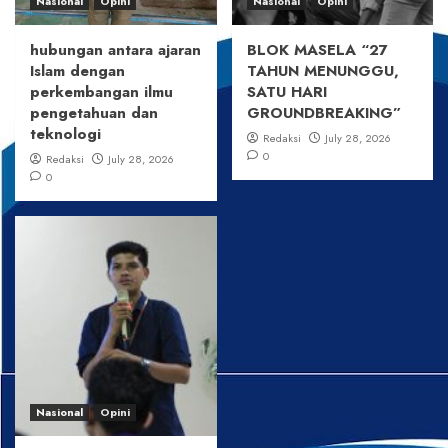
Nasional
Opini
Nasional
Opini
hubungan antara ajaran
BLOK MASELA “27
Islam dengan
TAHUN MENUNGGU,
perkembangan ilmu
SATU HARI
pengetahuan dan
GROUNDBREAKING”
teknologi
Redaksi
July 28, 2026
0
Redaksi
July 28, 2026
0
Nasional
Opini