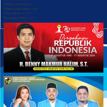
Today's visitors:
396
Today's page views: :
396
Total visitors :
47,924
Total page views:
51,221