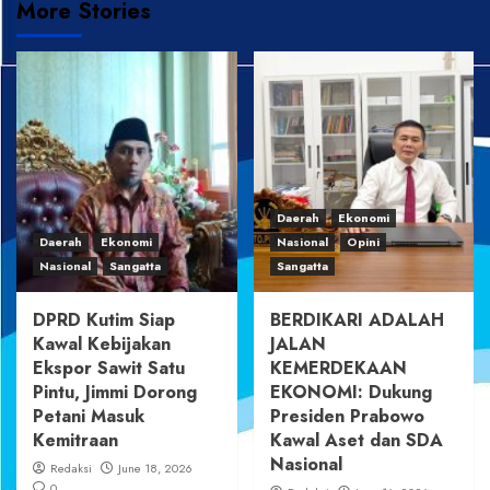
More Stories
Daerah
Ekonomi
Daerah
Ekonomi
Nasional
Opini
Nasional
Sangatta
Sangatta
DPRD Kutim Siap
BERDIKARI ADALAH
Kawal Kebijakan
JALAN
Ekspor Sawit Satu
KEMERDEKAAN
Pintu, Jimmi Dorong
EKONOMI: Dukung
Petani Masuk
Presiden Prabowo
Kemitraan
Kawal Aset dan SDA
Nasional
Redaksi
June 18, 2026
0