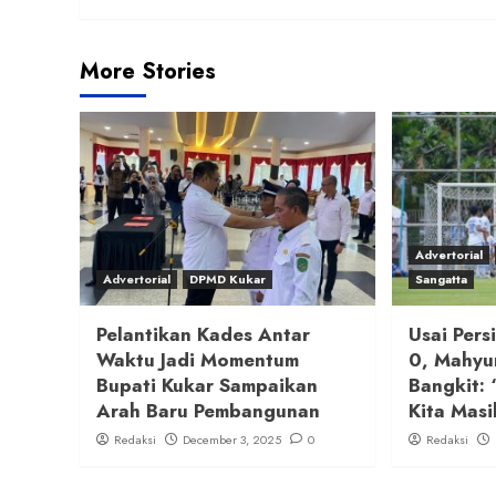
More Stories
Advertorial
Advertorial
DPMD Kukar
Sangatta
Pelantikan Kades Antar
Usai Pers
Waktu Jadi Momentum
0, Mahyu
Bupati Kukar Sampaikan
Bangkit: 
Arah Baru Pembangunan
Kita Masi
Redaksi
December 3, 2025
0
Redaksi