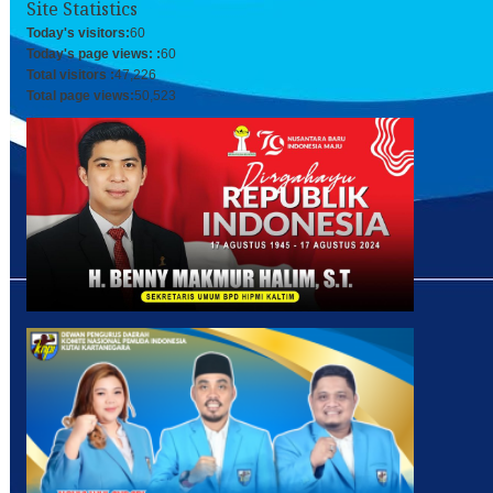
Site Statistics
Today's visitors:
60
Today's page views: :
60
Total visitors :
47,226
Total page views:
50,523