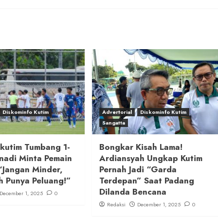
Diskominfo Kutim
Advertorial
Diskominfo Kutim
Sangatta
ikutim Tumbang 1-
Bongkar Kisah Lama!
nadi Minta Pemain
Ardiansyah Ungkap Kutim
“Jangan Minder,
Pernah Jadi “Garda
h Punya Peluang!”
Terdepan” Saat Padang
Dilanda Bencana
December 1, 2025
0
Redaksi
December 1, 2025
0