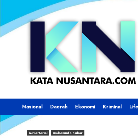
Skip
to
content
Nasional
Daerah
Ekonomi
Kriminal
Lif
Advertorial
Diskominfo Kukar