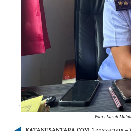
Foto : Lurah Maluh
KATANUSANTARA.COM
, Tenggarong –