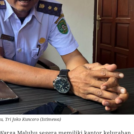
u, Tri Joko Kuncoro (Istimewa)
 Warga Maluhu segera memiliki kantor kelurahan