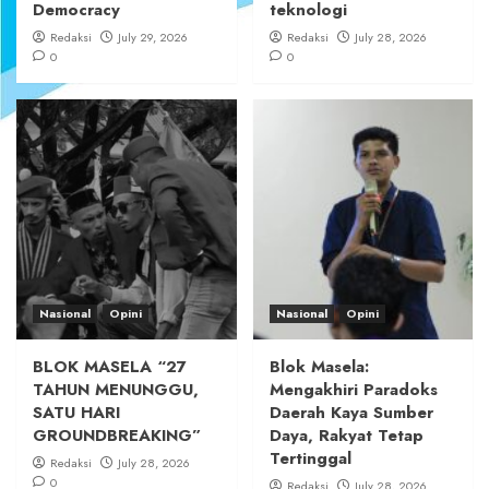
Democracy
teknologi
Redaksi
July 29, 2026
Redaksi
July 28, 2026
0
0
Nasional
Opini
Nasional
Opini
BLOK MASELA “27
Blok Masela:
TAHUN MENUNGGU,
Mengakhiri Paradoks
SATU HARI
Daerah Kaya Sumber
GROUNDBREAKING”
Daya, Rakyat Tetap
Tertinggal
Redaksi
July 28, 2026
0
Redaksi
July 28, 2026