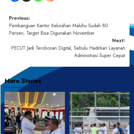
Post
Previous:
Pembanguan Kantor Kelurahan Maluhu Sudah 80
navigation
Persen, Target Bisa Digunakan November
Next:
PECUT Jadi Terobosan Digital, Sebulu Hadirkan Layanan
Administrasi Super Cepat
More Stories