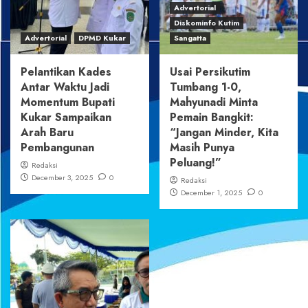
Advertorial
Diskominfo Kutim
Advertorial
DPMD Kukar
Sangatta
Pelantikan Kades
Usai Persikutim
Antar Waktu Jadi
Tumbang 1-0,
Momentum Bupati
Mahyunadi Minta
Kukar Sampaikan
Pemain Bangkit:
Arah Baru
“Jangan Minder, Kita
Pembangunan
Masih Punya
Peluang!”
Redaksi
December 3, 2025
0
Redaksi
December 1, 2025
0