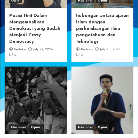
Opini
Nasional
Opini
Posisi HmI Dalam
hubungan antara ajaran
Mengembalikan
Islam dengan
Demokrasi yang Sudah
perkembangan ilmu
Menjadi Crazy
pengetahuan dan
Democracy
teknologi
Redaksi
July 29, 2026
Redaksi
July 28, 2026
0
0
Nasional
Opini
Nasional
Opini