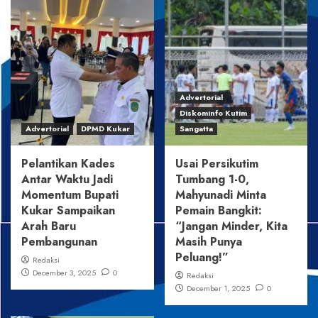
Advertorial
Diskominfo Kutim
Advertorial
DPMD Kukar
Sangatta
Pelantikan Kades
Usai Persikutim
Antar Waktu Jadi
Tumbang 1-0,
Momentum Bupati
Mahyunadi Minta
Kukar Sampaikan
Pemain Bangkit:
Arah Baru
“Jangan Minder, Kita
Pembangunan
Masih Punya
Peluang!”
Redaksi
December 3, 2025
0
Redaksi
December 1, 2025
0