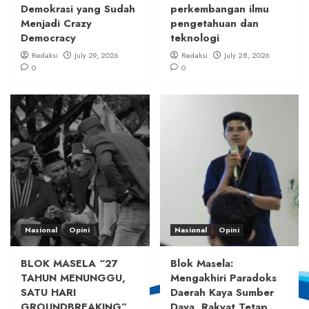
Demokrasi yang Sudah
perkembangan ilmu
Menjadi Crazy
pengetahuan dan
Democracy
teknologi
Redaksi
July 29, 2026
Redaksi
July 28, 2026
0
0
Nasional
Opini
Nasional
Opini
BLOK MASELA “27
Blok Masela:
TAHUN MENUNGGU,
Mengakhiri Paradoks
SATU HARI
Daerah Kaya Sumber
GROUNDBREAKING”
Daya, Rakyat Tetap