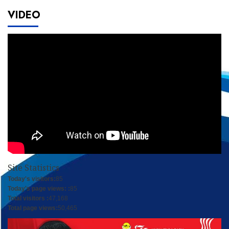
VIDEO
Site Statistics
Today's visitors:
85
Today's page views: :
85
Total visitors :
47,168
Total page views:
50,465