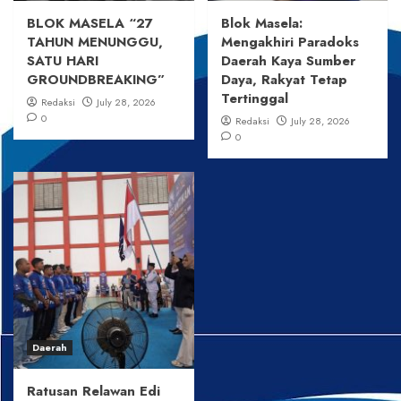
BLOK MASELA “27
Blok Masela:
TAHUN MENUNGGU,
Mengakhiri Paradoks
SATU HARI
Daerah Kaya Sumber
GROUNDBREAKING”
Daya, Rakyat Tetap
Tertinggal
Redaksi
July 28, 2026
0
Redaksi
July 28, 2026
0
Daerah
Ratusan Relawan Edi