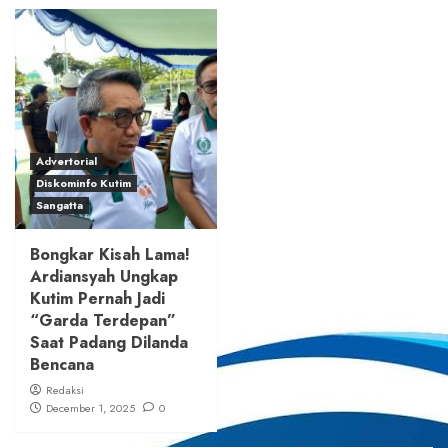
Advertorial
Diskominfo Kutim
Sangatta
Bongkar Kisah Lama!
Ardiansyah Ungkap
Kutim Pernah Jadi
“Garda Terdepan”
Saat Padang Dilanda
Bencana
Redaksi
December 1, 2025
0