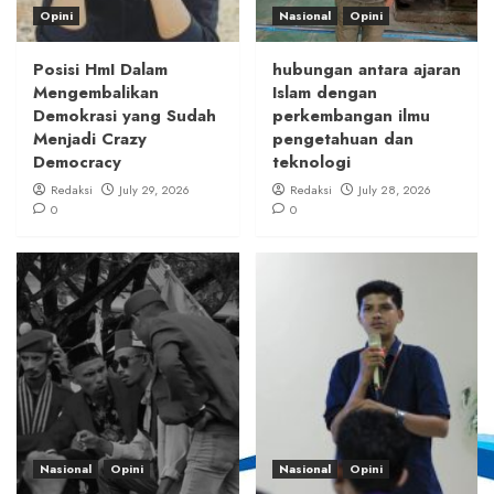
Opini
Nasional
Opini
Posisi HmI Dalam
hubungan antara ajaran
Mengembalikan
Islam dengan
Demokrasi yang Sudah
perkembangan ilmu
Menjadi Crazy
pengetahuan dan
Democracy
teknologi
Redaksi
July 29, 2026
Redaksi
July 28, 2026
0
0
Nasional
Opini
Nasional
Opini