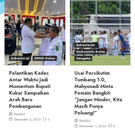
Advertorial
Diskominfo Kutim
Advertorial
DPMD Kukar
Sangatta
Pelantikan Kades
Usai Persikutim
Antar Waktu Jadi
Tumbang 1-0,
Momentum Bupati
Mahyunadi Minta
Kukar Sampaikan
Pemain Bangkit:
Arah Baru
“Jangan Minder, Kita
Pembangunan
Masih Punya
Peluang!”
Redaksi
December 3, 2025
0
Redaksi
December 1, 2025
0