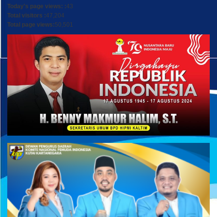
Today's page views: :
43
Total visitors :
47,204
Total page views:
50,501